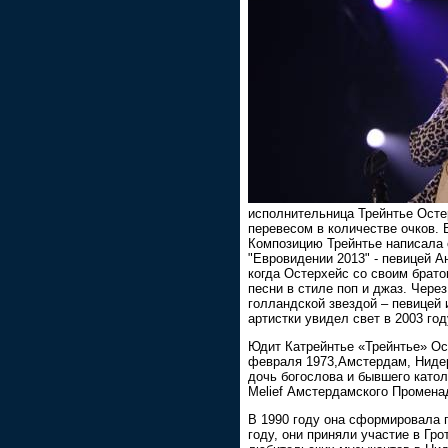
исполнительница Трейнтье Осте
перевесом в количестве очков. 
Композицию Трейнтье написала 
"Евровидении 2013" - певицей А
когда Остерхейс со своим брато
песни в стиле поп и джаз. Чере
голландской звездой – певицей
артистки увидел свет в 2003 год
Юдит Катрейнтье «Трейнтье» Остер
февраля 1973,Амстердам, Нидер
дочь богослова и бывшего катол
Melief Амстердамского Промена
В 1990 году она сформировала гр
году, они приняли участие в Гро