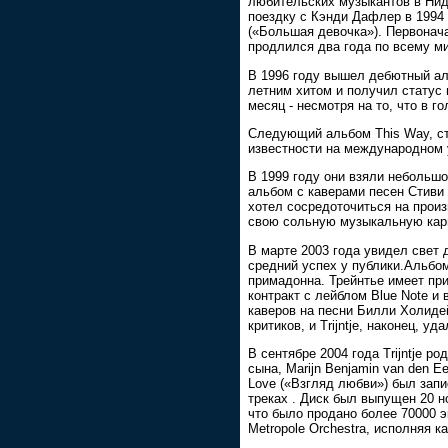
любительских музыкантов в Нид
поездку с Кэнди Дафлер в 1994 
(«Большая девочка»). Первонач
продлился два года по всему ми
В 1996 году вышел дебютный альб
летним хитом и получил статус 
месяц - несмотря на то, что в 
Следующий альбом This Way, ст
известности на международном 
В 1999 году они взяли небольш
альбом с каверами песен Стиви 
хотел сосредоточиться на произ
свою сольную музыкальную кар
В марте 2003 года увидел свет
средний успех у публики.Альбом
примадонна. Трейнтье имеет при
контракт с лейблом Blue Note и 
каверов на песни Билли Холид
критиков, и Trijntje, наконец, 
В сентябре 2004 года Trijntje р
сына, Marijn Benjamin van den 
Love («Взгляд любви») был запи
треках . Диск был выпущен 20 н
что было продано более 70000 эк
Metropole Orchestra, исполняя 