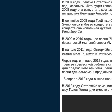
В 2007 году Трентье Остерхёйс 
под названием «Кто будет говор
2008 году она выпустила компак
гитаристом Леонардо Amuedo по
В сентябре 2008 года Трейнтье 
Symphonica в Rosso концерте в 
концерта она исполнила дуэтом 
Ричи Just Go.
В 2009 и 2010 годах, ее песня 
бразильской мыльной оперы Vive
В начале 2011 года, Остерхёйс
раздавался читателям голландск
Через год, в январе 2012 года,
Трентье совместной работы в ст
для следующего альбома Трейнт
песни для альбома и продюсиро
13 апреля 2012 года вышел нов
В 2012 году Остерхёйс заменила
шоу Голос Голландии вместе с N