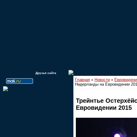
Друзья сайта
Главная
»
Новости
»
Евровидени
Нидерланды на Евровидении 20
Трейнтье Остерхёй
Евровидении 2015