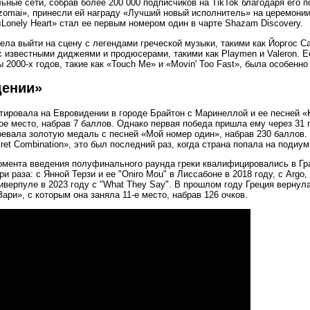
ьные сети, собрав более 200 000 подписчиков на TikTok благодаря его 
izomai», принесли ей награду «Лучший новый исполнитель» на церемонии
 «Lonely Heart» стал ее первым номером один в чарте Shazam Discovery.
ела выйти на сцену с легендами греческой музыки, такими как Йоргос С
с известными диджеями и продюсерами, такими как Playmen и Valeron. Е
2000-х годов, такие как «Touch Me» и «Movin' Too Fast», была особенно
дении»
ировала на Евровидении в городе Брайтон с Маринеллой и ее песней «Kras
ое место, набрав 7 баллов. Однако первая победа пришла ему через 31 
оевала золотую медаль с песней «Мой номер один», набрав 230 баллов.
ret Combination», это был последний раз, когда страна попала на подиу
омента введения полуфинального раунда греки квалифицировались в Гр
и раза: с Янной Терзи и ее "Oniro Mou" в Лиссабоне в 2018 году, с Argo,
иверпуле в 2023 году с "What They Say". В прошлом году Греция вернул
ари», с которым она заняла 11-е место, набрав 126 очков.