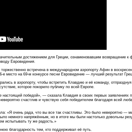
начительным достижением для Греции, ознаменовавшим возвращение к ф
оводу Евровидения.
 торжественно встречена в международном аэропорту Афин в воскресен
6-е место на 69-м конкурсе песни Евровидение — лучший результат Грец
брались в аэропорту, чтобы встретить Клавдию и её команду, отпраздну
утствие, которое покорило публику по всей Европе.
е настоящей победой», — сказала Клавдия в своих первых заявлениях п
Я невероятно счастлив и чувствую себя победителем благодаря всей люб
а: «Я очень рада, что вы все так счастливы. Это было невероятно — мы
ыло немного напряжённым, но в итоге мы были настолько довольны резу
ем испытывать ту же радость.»
нюю благодарность тем, кто поддерживал её путь.