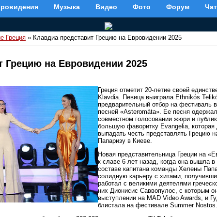
вровидения
Музыка
Видео
Фото
Форум
Чат
е Греция
» Клавдиа представит Грецию на Евровидении 2025
т Грецию на Евровидении 2025
Греция отметит 20-летие своей единст
Klavdia. Певица выиграла Ethnikós Telik
предварительный отбор на фестиваль в 
песней «Asteromáta». Ее песня одержал
совместном голосовании жюри и публик
большую фаворитку Evangelia, которая 
выпадать честь представлять Грецию н
Папаризу в Киеве.
Новая представительница Греции на «
к славе 6 лет назад, когда она вышла 
составе капитана команды Хелены Папар
солидную карьеру с хитами, получивши
работал с великими деятелями греческ
них Дионисис Саввопулос, с которым о
выступлении на MAD Video Awards, и Гу
блистала на фестивале Summer Nostos