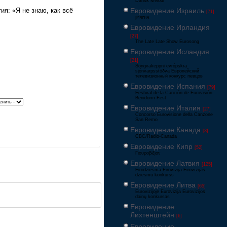
Dansk Melodi
я: «Я не знаю, как всё
Евровидение Израиль
[71]
‏אירוויזיון
Евровидение Ирландия
[27]
The Late Late Show Eurosong
Евровидение Исландия
[21]
Söngvakeppni evrópskra
sjónvarpsstöðva Европейский
телевизионный конкурс певцов
Евровидение Испания
[79]
Festival de la Canción de Eurovisión
Benidorm Fest
Евровидение Италия
[27]
Concorso Eurovisione della Canzone
San Remo
Евровидение Канада
[3]
CBC/Radio-Canada
Евровидение Кипр
[52]
Γιουροβίζιον
Евровидение Латвия
[125]
Eirodziesma Eirovīzija Eirovīzijas
dziesmu konkurss
Евровидение Литва
[65]
Eurovizijoje Eurovizija Eurovizijos
dainų konkursas
Евровидение
Лихтенштейн
[6]
Евровидение