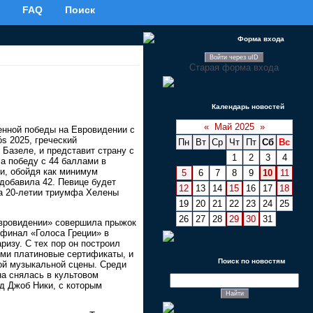
FAQ
Поиск
Форма входа
Войти через uID
Старая форма входа
Календарь новостей
«
Май 2025
»
венной победы на Евровидении с
ós 2025, греческий
Пн
Вт
Ср
Чт
Пт
Сб
Вс
Базеле, и представит страну с
1
2
3
4
а победу с 44 баллами в
и, обойдя как минимум
5
6
7
8
9
10
11
добавила 42. Певице будет
12
13
14
15
16
17
18
а 20-летии триумфа Хелены
19
20
21
22
23
24
25
26
27
28
29
30
31
Евровидении» совершила прыжок
в финал «Голоса Греции» в
изу. С тех пор он построил
ми платиновые сертификаты, и
Поиск по новостям
ой музыкальной сцены. Среди
на снялась в культовом
д Джоб Ники, с которым
.