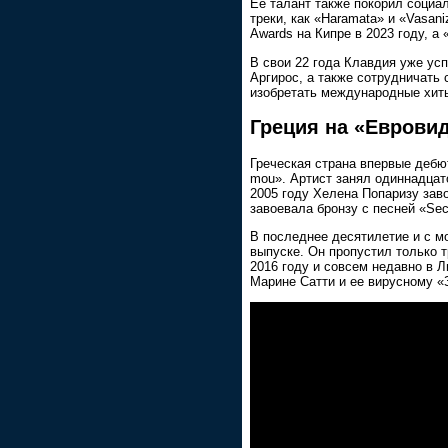
Ее талант также покорил социал
треки, как «Haramata» и «Vasan
Awards на Кипре в 2023 году, а
В свои 22 года Клавдия уже усп
Аргирос, а также сотрудничать 
изобретать международные хиты 
Греция на «Еврови
Греческая страна впервые дебют
mou». Артист занял одиннадцат
2005 году Хелена Попаризу зав
завоевала бронзу с песней «Sec
В последнее десятилетие и с м
выпуске. Он пропустил только тр
2016 году и совсем недавно в Л
Марине Сатти и ее вирусному «З