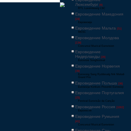
Люксембург
[6]
RTL Luxembourg LSC
Евровидение Македония
[24]
Евровизија
Евровидение Мальта
[51]
MESC
Евровидение Молдова
[134]
Concursul Muzical Eurovision
Евровидение
Нидерланды
[26]
Eurovisie Songfestival
Евровидение Норвегия
[39]
Eurosong Sang Ryddesalg Nrk Melodi
Grand Prix
Евровидение Польша
[36]
Eurowizja Konkurs Piosenki Eurowizji
Евровидение Португалия
[25]
Festival Eurovisão da Canção
Евровидение Россия
[1062]
Европесня
Евровидение Румыния
[41]
Concursul Muzical Eurovision
Евровидение Сан-