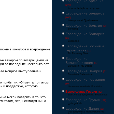
Евровидение Армения
[228]
Եվրատեսիլ երգի մրցույթ
Евровидение Беларусь
[600]
Конкурс песні Еўрабачанне
Евровидение Бельгия
[24]
Eurosong
Евровидение Болгария
[26]
Евровизия
Евровидение Босния и
орме в конкурсе и возрождение
Герцеговина
[21]
BH Eurosong Show
Евровидение
ье вечером по возвращении из
Великобритания
[67]
ии за последние несколько лет.
Eurovision: You Decide
Евровидение Венгрия
я её мощное выступление и
[22]
Eurovíziós Dalfesztivá
Евровидение Германия
о прибытии. «Я мечтал о пятом
[80]
ви и поддержке, которую
Liederwettbewerb der Eurovision
Евровидение Греция
[52]
Διαγωνισμός Τραγουδιού Ευρώεικονα
 не могли поверить в то, что
Евровидение Грузия
[122]
льтатом, что, несмотря ни на
ევროვიზიის
Евровидение Дания
[29]
Det Europæiske Melodi Grand Prix