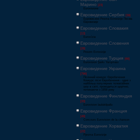
Марино
[23]
Eurovisione
Евровидение Сербия
[39]
Еуровисион Pesma Evrovizije Песма
Евровизије
Евровидение Словакия
[13]
Eurovízia
Евровидение Словения
[26]
Pesem Evrovizije
Евровидение Турция
[66]
Eurovision Şarkı Yarışması
Евровидение Украина
[796]
Пісенний конкурс Євробачення
Конкурс пісні Євробачення - одне з
найбільш популярних телевізійних
шоу в світі, проводиться щорічно,
починаючи з 1956 року
Евровидение Финляндия
[33]
Eurovision laulukilpailu
Евровидение Франция
[49]
Concours Eurovision de la chanson
Евровидение Хорватия
[22]
Pjesma Eurovizije