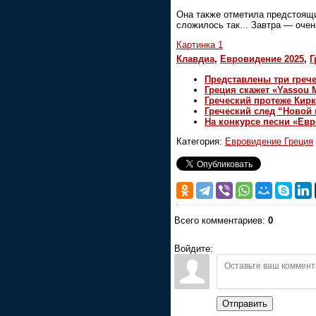
Она также отметила предстоящий
сложилось так... Завтра — очен
Картинка 1
Клавдиа
,
Евровидение 2025
,
Г
Представлены три грече
Греция скажет «Yassou M
Греческий протеже Кир
Греческий след “Новой
На конкурсе песни «Ев
Категория:
Евровидение Греция
Всего комментариев:
0
Войдите:
Отправить