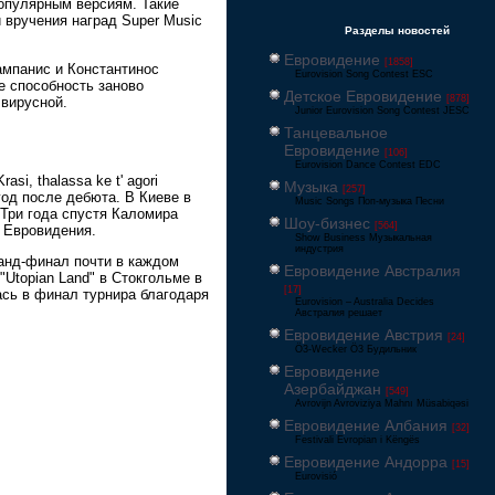
популярным версиям. Такие
 вручения наград Super Music
Разделы новостей
Евровидение
[1858]
ампанис и Константинос
Eurovision Song Contest ESC
е способность заново
Детское Евровидение
[878]
 вирусной.
Junior Eurovision Song Contest JESC
Танцевальное
Евровидение
[106]
Eurovision Dance Contest EDC
i, thalassa ke t' agori
Музыка
[257]
год после дебюта. В Киеве в
Music Songs Поп-музыка Песни
 Три года спустя Каломира
Шоу-бизнес
[564]
м Евровидения.
Show Business Музыкальная
индустрия
анд-финал почти в каждом
Евровидение Австралия
 "Utopian Land" в Стокгольме в
[17]
ась в финал турнира благодаря
Eurovision – Australia Decides
Австралия решает
Евровидение Австрия
[24]
Ö3-Wecker Ö3 Будильник
Евровидение
Азербайджан
[549]
Avrovijn Avroviziya Mahnı Müsabiqəsi
Евровидение Албания
[32]
Festivali Evropian i Këngës
Евровидение Андорра
[15]
Eurovisió