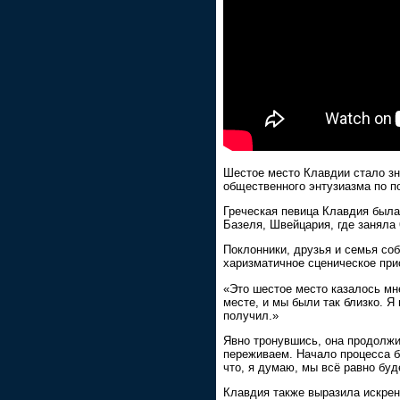
Шестое место Клавдии стало з
общественного энтузиазма по п
Греческая певица Клавдия была
Базеля, Швейцария, где заняла 
Поклонники, друзья и семья со
харизматичное сценическое прис
«Это шестое место казалось мн
месте, и мы были так близко. 
получил.»
Явно тронувшись, она продолжил
переживаем. Начало процесса б
что, я думаю, мы всё равно буд
Клавдия также выразила искрен