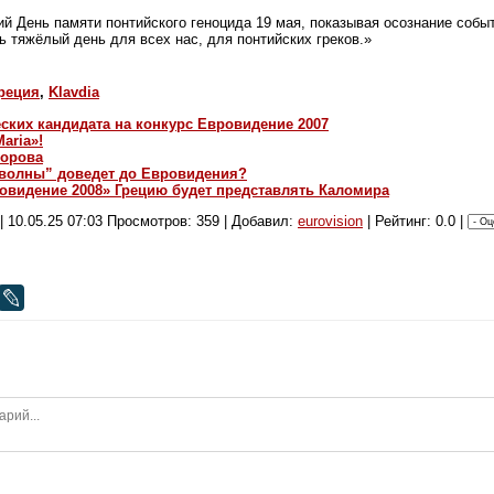
 День памяти понтийского геноцида 19 мая, показывая осознание событи
ь тяжёлый день для всех нас, для понтийских греков.»
реция
,
Klavdia
ских кандидата на конкурс Евровидение 2007
aria»!
корова
 волны” доведет до Евровидения?
ровидение 2008» Грецию будет представлять Каломира
|
10.05.25 07:03
Просмотров: 359 | Добавил:
eurovision
| Рейтинг: 0.0 |