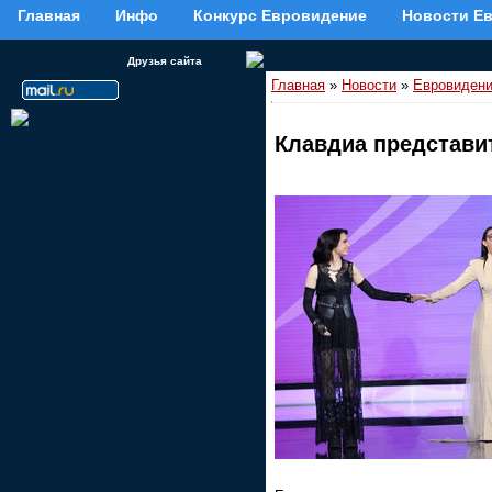
Главная
Инфо
Конкурс Евровидение
Новости Е
Друзья сайта
Главная
»
Новости
»
Евровидени
Клавдиа представи