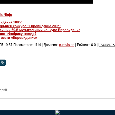
la Ninja
видение 2005"
крылся конкурс "Евровидение 2005"
ейный 50-й музыкальный конкурс Евровидение
ают «Фабрику звезд»?
 вести «Евровидение»
05 19:37
Просмотров: 1114 | Добавил:
eurovision
| Рейтинг: 0.0 |