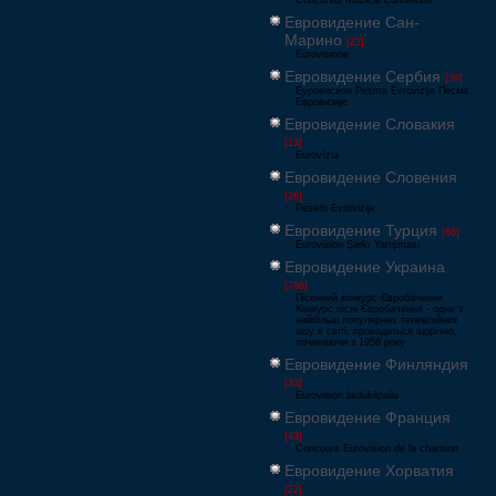
Concursul Muzical Eurovision
Евровидение Сан-
Марино
[23]
Eurovisione
Евровидение Сербия
[39]
Еуровисион Pesma Evrovizije Песма
Евровизије
Евровидение Словакия
[13]
Eurovízia
Евровидение Словения
[26]
Pesem Evrovizije
Евровидение Турция
[66]
Eurovision Şarkı Yarışması
Евровидение Украина
[796]
Пісенний конкурс Євробачення
Конкурс пісні Євробачення - одне з
найбільш популярних телевізійних
шоу в світі, проводиться щорічно,
починаючи з 1956 року
Евровидение Финляндия
[33]
Eurovision laulukilpailu
Евровидение Франция
[49]
Concours Eurovision de la chanson
Евровидение Хорватия
[22]