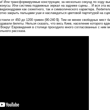
м! Или трансформируемые конструкции, за несколько секунд по ходу в
в конусы. Или система подвижных зеркал на заднике сцены… И вся эта 
видеокадрами как сюжетного, так и символического характера. Любител
отно закрыть пальцами уши и наслаждаться цветовой партитурой на сцен
тоили от 450 до 1200 гривен (90-240 $). Тем не менее свободных мест б
одавали билеты. Нельзя сказать, что весь Киев, население которого вдв
о. Вокруг Евровидения в столице проходило много согласованных с ним м
ельного рассказа.