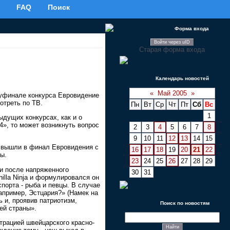
FAQ
Поиск
Форма входа
Войти через uID
Старая форма входа
Календарь новостей
«
Май 2005
»
луфинале конкурса Евровидение
отреть по ТВ.
Пн
Вт
Ср
Чт
Пт
Сб
Вс
1
ыдущих конкурсах, как и о
4», то может возникнуть вопрос
2
3
4
5
6
7
8
9
10
11
12
13
14
15
ки вышли в финал Евровидения с
16
17
18
19
20
21
22
ны.
23
24
25
26
27
28
29
ии после напряженного
30
31
illa Ninja и формулировался он
порта - рыба и певцы. В случае
апример, Эстцария?» (Намек на
 и, проявив патриотизм,
Поиск по новостям
ей страны».
трацией швейцарского красно-