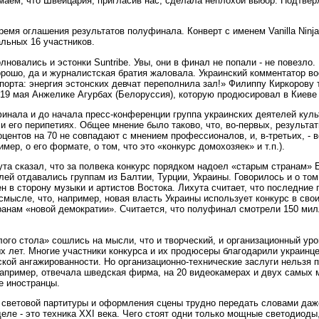
маем, что Швейцария, пригласив нас, сделала неплохой выбор. Подтвер
ремя оглашения результатов полуфинала. Конверт с именем Vanilla Ninj
альных 16 участников.
волновались и эстонки Suntribe. Увы, они в финал не попали - не повезло.
орошо, да и журналистская братия жаловала. Украинский комментатор в
орта: энергия эстонских девчат переполнила зал!» Филиппу Киркорову 
о 19 мая Анжелике Агурбах (Белоруссия), которую продюсировал в Киеве
инала и до начала пресс-конференции группа украинских деятелей ку
и его перипетиях. Общее мнение было таково, что, во-первых, результа
оцентов на 70 не совпадают с мнением профессионалов, и, в-третьих, -
ер, о его формате, о том, что это «конкурс домохозяек» и т.п.).
та сказал, что за полвека конкурс порядком надоел «старым странам» 
ей отдавались группам из Балтии, Турции, Украины. Говорилось и о том
н в сторону музыки и артистов Востока. Лихута считает, что последние 
смысле, что, например, новая власть Украины использует конкурс в свои
ранам «новой демократии». Считается, что полуфинал смотрели 150 мил
лого стола» сошлись на мысли, что и творческий, и организационный ур
х лет. Многие участники конкурса и их продюсеры благодарили украинц
ской ангажированности. Но организационно-технические заслуги нельзя
 например, отвечала шведская фирма, на 20 видеокамерах и двух самых
е иностранцы.
 световой партитуры и оформления сцены трудно передать словами даже
деле - это техника XXI века. Чего стоят одни только мощные светодиод