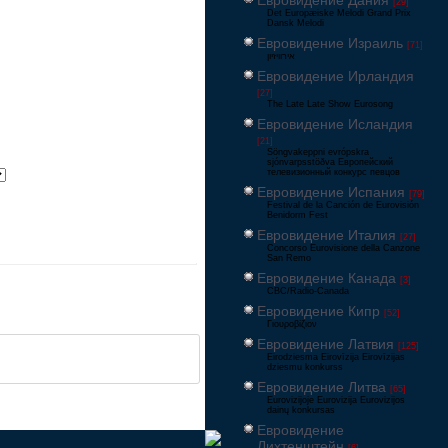
Евровидение Дания
[29]
Det Europæiske Melodi Grand Prix
Dansk Melodi
Евровидение Израиль
[71]
‏אירוויזיון
Евровидение Ирландия
[27]
The Late Late Show Eurosong
Евровидение Исландия
[21]
Söngvakeppni evrópskra
sjónvarpsstöðva Европейский
телевизионный конкурс певцов
Евровидение Испания
[79]
Festival de la Canción de Eurovisión
Benidorm Fest
Евровидение Италия
[27]
Concorso Eurovisione della Canzone
San Remo
Евровидение Канада
[3]
CBC/Radio-Canada
Евровидение Кипр
[52]
Γιουροβίζιον
Евровидение Латвия
[125]
Eirodziesma Eirovīzija Eirovīzijas
dziesmu konkurss
Евровидение Литва
[65]
Eurovizijoje Eurovizija Eurovizijos
dainų konkursas
Евровидение
Лихтенштейн