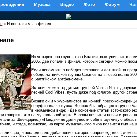
вровидения
Музыка
Видео
Фото
Форум
Чат
ие
» И все-таки мы в финале
инале
Из четырех поп-групп стран Балтии, выступивших в по
2005, две попали в финал, который сегодня можно посм
Если вспомнить о победах эстонцев и латышей на пред
победе латвийской группы Cosmos на «Новой волне 200
о балтийском артфеномене.
Эстония может гордиться группой Vanilla Ninja: девуш
песней Cool Vibes, пусть даже под флагом другой стра
Возник он и у журналистов на ночной пресс-конференц
полуфинала конкурса. Вопрос был обращен к группе Van
в необычном виде: «Две основные статьи эстонского экс
и говорить, что на музыкальной карте Европы появится новая страна, н
упали за Швейцарию.) «Ниндзи» не дали увести себя в шутливую область
тонии, и тогда, возможно, на карте музыкального мира появится имя наш
взяли свое, и последовало добавление, которое сопровождалось демонс