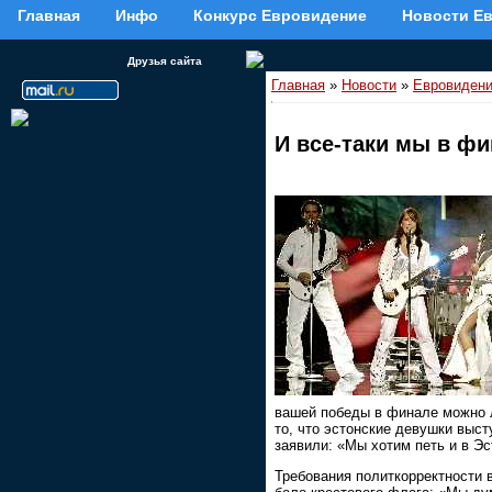
Главная
Инфо
Конкурс Евровидение
Новости Е
Друзья сайта
Главная
»
Новости
»
Евровиден
И все-таки мы в ф
вашей победы в финале можно л
то, что эстонские девушки выст
заявили: «Мы хотим петь и в Эс
Требования политкорректности 