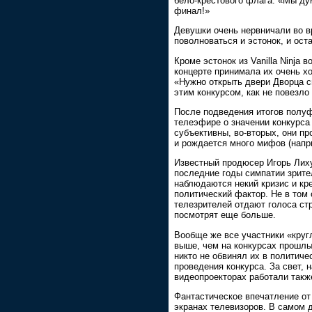
бело-крестового флага: «Мы ду
финал!»
Девушки очень нервничали во в
поволноваться и эстонок, и ост
Кроме эстонок из Vanilla Ninja 
концерте принимала их очень х
«Нужно открыть двери Дворца сп
этим конкурсом, как не повезл
После подведения итогов полуф
телеэфире о значении конкурса 
субъективны, во-вторых, они пр
и рождается много мифов (наприм
Известный продюсер Игорь Лиху
последние годы симпатии зрител
наблюдаются некий кризис и кре
политический фактор. Не в том 
телезрителей отдают голоса ст
посмотрят еще больше.
Вообще же все участники «круг
выше, чем на конкурсах прошлы
никто не обвинял их в политиче
проведения конкурса. За свет,
видеопроекторах работали такж
Фантастическое впечатление от
экранах телевизоров. В самом 