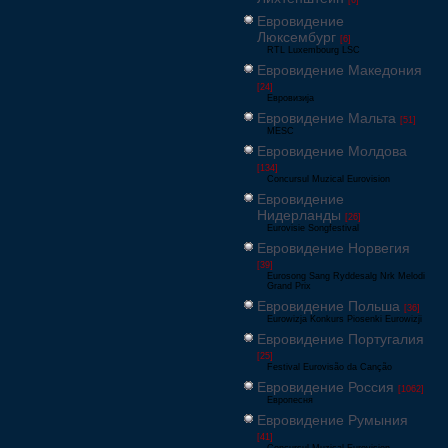
[6]
Евровидение
Люксембург
[6]
RTL Luxembourg LSC
Евровидение Македония
[24]
Евровизија
Евровидение Мальта
[51]
MESC
Евровидение Молдова
[134]
Concursul Muzical Eurovision
Евровидение
Нидерланды
[26]
Eurovisie Songfestival
Евровидение Норвегия
[39]
Eurosong Sang Ryddesalg Nrk Melodi
Grand Prix
Евровидение Польша
[36]
Eurowizja Konkurs Piosenki Eurowizji
Евровидение Португалия
[25]
Festival Eurovisão da Canção
Евровидение Россия
[1062]
Европесня
Евровидение Румыния
[41]