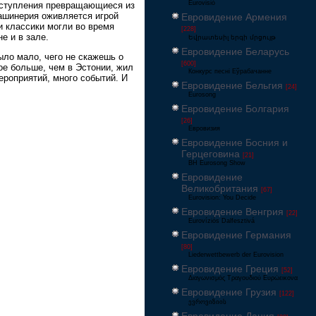
Eurovisió
ыступления превращающиеся из
машинерия оживляется игрой
Евровидение Армения
и классики могли во время
[228]
е и в зале.
Եվրատեսիլ երգի մրցույթ
Евровидение Беларусь
ыло мало, чего не скажешь о
[600]
ое больше, чем в Эстонии, жил
Конкурс песні Еўрабачанне
ероприятий, много событий. И
Евровидение Бельгия
[24]
Eurosong
Евровидение Болгария
[26]
Евровизия
Евровидение Босния и
Герцеговина
[21]
BH Eurosong Show
Евровидение
Великобритания
[67]
Eurovision: You Decide
Евровидение Венгрия
[22]
Eurovíziós Dalfesztivá
Евровидение Германия
[80]
Liederwettbewerb der Eurovision
Евровидение Греция
[52]
Διαγωνισμός Τραγουδιού Ευρώεικονα
Евровидение Грузия
[122]
ევროვიზიის