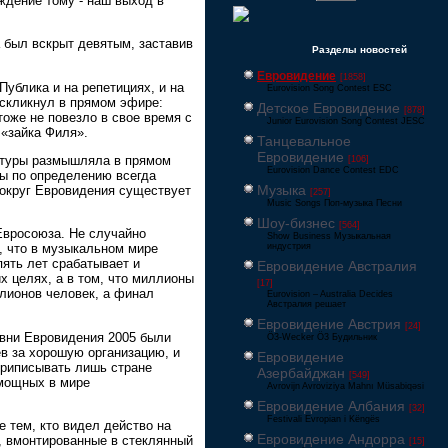
ждение тому - наш выход в
a был вскрыт девятым, заставив
Разделы новостей
Евровидение
[1858]
 Публика и на репетициях, и на
Eurovision Song Contest ESC
оскликнул в прямом эфире:
Детское Евровидение
[878]
тоже не повезло в свое время с
Junior Eurovision Song Contest JESC
 «зайка Филя».
Танцевальное
Евровидение
льтуры размышляла в прямом
[106]
Eurovision Dance Contest EDC
ты по определению всегда
Музыка
 вокруг Евровидения существует
[257]
Music Songs Поп-музыка Песни
Шоу-бизнес
[564]
Евросоюза. Не случайно
Show Business Музыкальная
индустрия
, что в музыкальном мире
пять лет срабатывает и
Евровидение Австралия
х целях, а в том, что миллионы
[17]
лионов человек, а финал
Eurovision – Australia Decides
Австралия решает
Евровидение Австрия
[24]
овни Евровидения 2005 были
Ö3-Wecker Ö3 Будильник
ев за хорошую организацию, и
Евровидение
 приписывать лишь стране
Азербайджан
[549]
 мощных в мире
Avrovijn Avroviziya Mahnı Müsabiqəsi
Евровидение Албания
[32]
Festivali Evropian i Këngës
 тем, кто видел действо на
Евровидение Андорра
ы, вмонтированные в стеклянный
[15]