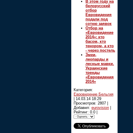
В этом году на
белорусский
отбор
Евровидения
подали под
сотню заявок
Отбор на
«Евровидение
2014»: кто
басом, кто
тенором, а кто
- через постель
Змеи,
леопарды и
лесные мавки.
Украинские
тренды
«Евровидения
2014»
Категория:
Евровидение Бельгия
|
14.03.14 18:29
Просмотров: 2807 |
Добавил:
eurovision
|
Рейтинг: 0.0 |