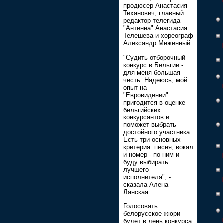
продюсер Анастасия
Тиханович, главный
редактор телегида
"Антенна" Анастасия
Телешева и хореограф
Александр Меженный.
"Судить отборочный
конкурс в Бельгии -
для меня большая
честь. Надеюсь, мой
опыт на
"Евровидении"
пригодится в оценке
бельгийских
конкурсантов и
поможет выбрать
достойного участника.
Есть три основных
критерия: песня, вокал
и номер - по ним и
буду выбирать
лучшего
исполнителя", -
сказала Алена
Ланская.
Голосовать
белорусское жюри
будет в день конкурса