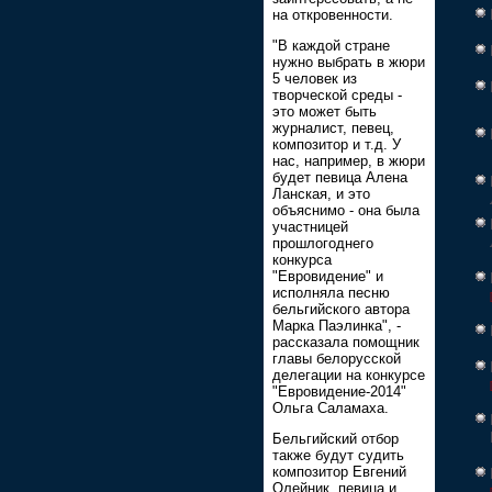
на откровенности.
"В каждой стране
нужно выбрать в жюри
5 человек из
творческой среды -
это может быть
журналист, певец,
композитор и т.д. У
нас, например, в жюри
будет певица Алена
Ланская, и это
объяснимо - она была
участницей
прошлогоднего
конкурса
"Евровидение" и
исполняла песню
бельгийского автора
Марка Паэлинка", -
рассказала помощник
главы белорусской
делегации на конкурсе
"Евровидение-2014"
Ольга Саламаха.
Бельгийский отбор
также будут судить
композитор Евгений
Олейник, певица и