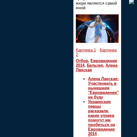
жюри является самой
юной.
Картинка 1
·
Картинка
2
Отбор
,
Евровидение
2014
,
Бельгия
,
Алена
Ланская
Алена Ланская:
Участвовать в
нынешнем
"Евровидении"
не буду
Украинские
певцы
расказали,
какие уловки
помогут им
пробиться на
Евровидение
2014