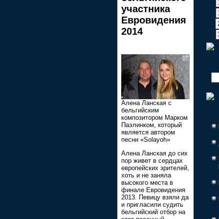
участника
Евровидения
2014
Алена Ланская с
бельгийским
композитором Марком
Паэлинком, который
является автором
песни «Solayoh»
Алена Ланская до сих
пор живет в сердцах
европейских зрителей,
хоть и не заняла
высокого места в
финале Евровидения
2013. Певицу взяли да
и пригласили судить
бельгийский отбор на