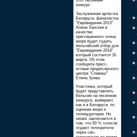
этот песенный
конкурс.
Заслуженная артистка
Беларуси, финалистка
"Евровидения 2013"
Алена Ланская в
качестве
приглашенного члена
жюри будет судить
бельгийский отбор для
"Евровидения 2014",
который состоится 16
марта. Об этом
сообщила пресс-
атташе продюсерского
центра "Спамаш"
Елена Зуева.
Участника, который
будет представлять
Бельгию на песенном
конкурсе, выбирают,
как и в Беларуси, по
оценкам жюри и
телеаудитории. Но
нюанс заключается в
том, что 50 % голосов
отдают телезрители
через смс-
голосование во время