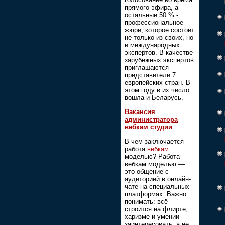
прямого эфира, а
остальные 50 % -
профессиональное
жюри, которое состоит
не только из своих, но
и международных
экспертов. В качестве
зарубежных экспертов
приглашаются
представители 7
европейских стран. В
этом году в их число
вошла и Беларусь.
Вакансия
администратора
вебкам студии
В чем заключается
работа
вебкам
моделью? Работа
вебкам моделью —
это общение с
аудиторией в онлайн-
чате на специальных
платформах. Важно
понимать: всё
строится на флирте,
харизме и умении
заинтересовать, а не