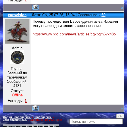
Награды:
1
eurovision
Дата: Сб, 25.07.26, 13:04 | Сообщение #
69
Почему последствия Евровидения из-за Израиля
могут навсегда изменить соревнование
https://www.bbc.com/news/articles/cgkpgm6vk48o
Admin
Группа:
Главный по
тарелочкам
Сообщений:
4131
Статус:
Offline
Награды:
1
Форум Евровидение
»
Евровидение
»
Евровидение 2026
»
Евровидение 2026
(Вена)