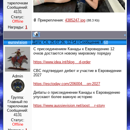
тарелочкам
Сообщений:
4131
Статус:
Прикрепления:
4385247.jpg
(88.3 Kb)
Offline
Награды:
1
eurovision
Дата: Сб, 25.07.26, 12:54 | Сообщение #
68
С присоединением Канады к Евровидению 12
очков достаются новому мировому порядку
https://www.idea.int/blog....d-order
CBC подтвердил дебют и участие в Евровидении
2027
Admin
https://esctoday.com/206004....on-2027
Дебаты о присоединении Канады к Евровидению
упускают более важную историю
Группа:
Главный по
https://www.aussievision.net/post....r-story
тарелочкам
Сообщений:
4131
Статус:
Offline