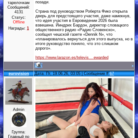
позади.
тарелочкам
Сообщений:
Страна под руководством Роберта Фико открыла
4131
дверь для предстоящего участия, даже намекнув,
Статус:
что идея участия в Евровидении 2026 была
Offline
взвешена. Йиндрих Бардон, директор словацкого
Награды:
1
общественного радио «Радио Словенско»,
сообщил чешской газете «Dennik N», что
«планировалось вернуться для этого выпуска, но в
итоге руководство поняло, что это слишком
дорого».
https://www.larazon.es/televis....ewarded
eurovision
Дата: Пт, 19.06.26, 03:05 | Сообщение #
67
Admin
Группа:
Главный по