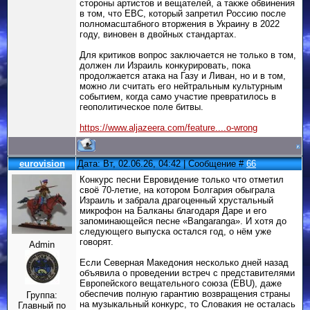
стороны артистов и вещателей, а также обвинения
в том, что ЕВС, который запретил Россию после
полномасштабного вторжения в Украину в 2022
году, виновен в двойных стандартах.
Для критиков вопрос заключается не только в том,
должен ли Израиль конкурировать, пока
продолжается атака на Газу и Ливан, но и в том,
можно ли считать его нейтральным культурным
событием, когда само участие превратилось в
геополитическое поле битвы.
https://www.aljazeera.com/feature....o-wrong
eurovision
Дата: Вт, 02.06.26, 04:42 | Сообщение #
66
Конкурс песни Евровидение только что отметил
своё 70-летие, на котором Болгария обыграла
Израиль и забрала драгоценный хрустальный
микрофон на Балканы благодаря Даре и его
запоминающейся песне «Bangaranga». И хотя до
следующего выпуска остался год, о нём уже
говорят.
Admin
Если Северная Македония несколько дней назад
объявила о проведении встреч с представителями
Европейского вещательного союза (EBU), даже
обеспечив полную гарантию возвращения страны
Группа:
на музыкальный конкурс, то Словакия не осталась
Главный по