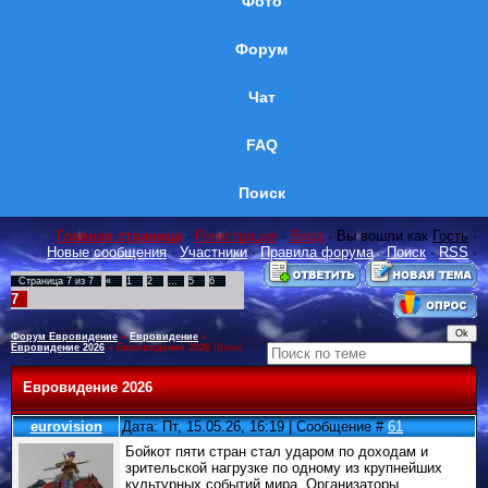
Фото
Форум
Чат
FAQ
Поиск
Главная страница
·
Регистрация
·
Вход
· Вы вошли как
Гость
·
Новые сообщения
·
Участники
·
Правила форума
·
Поиск
·
RSS
·
Страница
7
из
7
«
1
2
…
5
6
7
Форум Евровидение
»
Евровидение
»
Евровидение 2026
»
Евровидение 2026
(Вена)
Евровидение 2026
eurovision
Дата: Пт, 15.05.26, 16:19 | Сообщение #
61
Бойкот пяти стран стал ударом по доходам и
зрительской нагрузке по одному из крупнейших
культурных событий мира. Организаторы