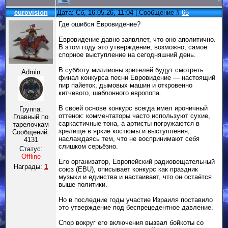
eurovision
Дата: Сб, 16.05.26, 11:04 | Сообщение #
65
Где ошибся Евровидение?
Евровидение давно заявляет, что оно аполитично.
В этом году это утверждение, возможно, самое
спорное выступление на сегодняшний день.
В субботу миллионы зрителей будут смотреть
Admin
финал конкурса песни Евровидение — настоящий
пир пайеток, дымовых машин и откровенно
китчевого, шаблонного европопа.
В своей основе конкурс всегда имел ироничный
Группа:
оттенок: комментаторы часто используют сухие,
Главный по
саркастичные тона, а артисты погружаются в
тарелочкам
зрелище в яркие костюмы и выступления,
Сообщений:
наслаждаясь тем, что не воспринимают себя
4131
слишком серьёзно.
Статус:
Offline
Его организатор, Европейский радиовещательный
Награды:
1
союз (EBU), описывает конкурс как праздник
музыки и единства и настаивает, что он остаётся
выше политики.
Но в последние годы участие Израиля поставило
это утверждение под беспрецедентное давление.
Спор вокруг его включения вызвал бойкоты со