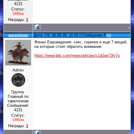
4131
Статус:
Offline
Награды:
1
eurovision
Дата: Сб, 16.05.26, 11:01 | Сообщение #
64
Финал Евровидения: секс, скрипки и ещё 7 вещей,
на которые стоит обратить внимание
https://www.bbc.com/news/articles/c1d2qe73ly7o
Admin
Группа:
Главный по
тарелочкам
Сообщений:
4131
Статус:
Offline
Награды:
1