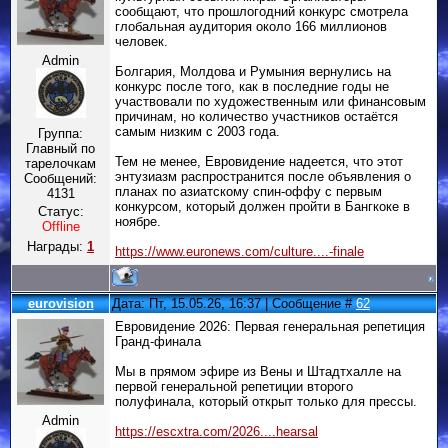
сообщают, что прошлогодний конкурс смотрела
глобальная аудитория около 166 миллионов
человек.
Admin
Болгария, Молдова и Румыния вернулись на
конкурс после того, как в последние годы не
участвовали по художественным или финансовым
причинам, но количество участников остаётся
самым низким с 2003 года.
Группа:
Главный по
Тем не менее, Евровидение надеется, что этот
тарелочкам
энтузиазм распространится после объявления о
Сообщений:
планах по азиатскому спин-оффу с первым
4131
конкурсом, который должен пройти в Бангкоке в
Статус:
ноябре.
Offline
Награды:
1
https://www.euronews.com/culture....-finale
eurovision
Дата: Пт, 15.05.26, 16:37 | Сообщение #
62
Евровидение 2026: Первая генеральная репетиция
Гранд-финала
Мы в прямом эфире из Вены и Штадтхалле на
первой генеральной репетиции второго
полуфинала, который открыт только для прессы.
Admin
https://escxtra.com/2026....hearsal