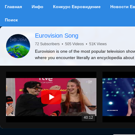
Главная
Инфо
Конкурс Евровидение
Новости Е
Поиск
Eurovision Song
72 Subscribers
•
505 Videos
•
51K Views
Eurovision is one of the most popular television show
where you encounter literally an encyclopedia about
40:12