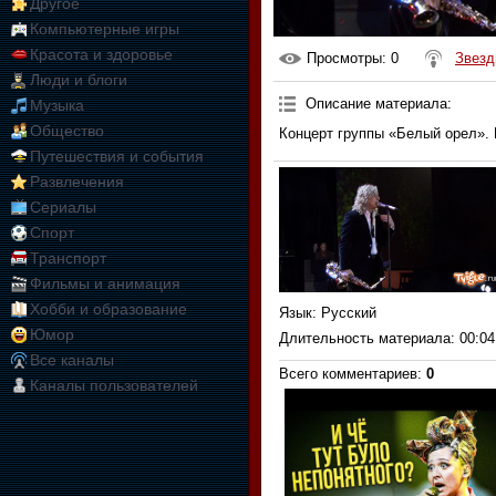
Другое
Компьютерные игры
Красота и здоровье
Просмотры
: 0
Звезд
Люди и блоги
Описание материала
:
Музыка
Общество
Концерт группы «Белый орел». 
Путешествия и события
Развлечения
Сериалы
Спорт
Транспорт
Фильмы и анимация
Хобби и образование
Язык
: Русский
Юмор
Длительность материала
: 00:04
Все каналы
Всего комментариев
:
0
Каналы пользователей