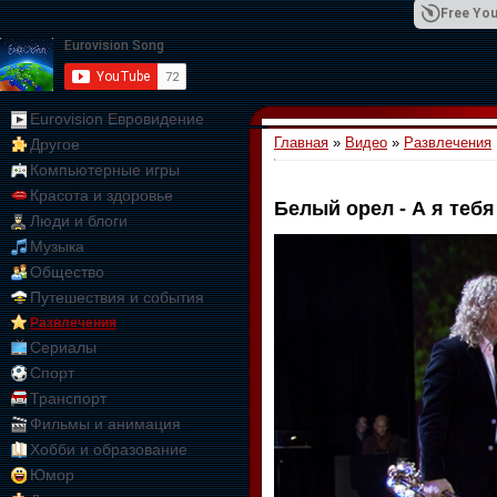
Free You
Eurovision Евровидение
Главная
»
Видео
»
Развлечения
Другое
01:09:10
Компьютерные игры
Красота и здоровье
Белый орел - А я теб
Люди и блоги
Музыка
Общество
Путешествия и события
Развлечения
Сериалы
Спорт
Транспорт
Фильмы и анимация
Хобби и образование
Юмор