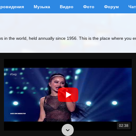
вровидения
Музыка
Видео
Фото
Форум
Чат
ws in the world, held annually since 1956. This is the place where you e
02:38