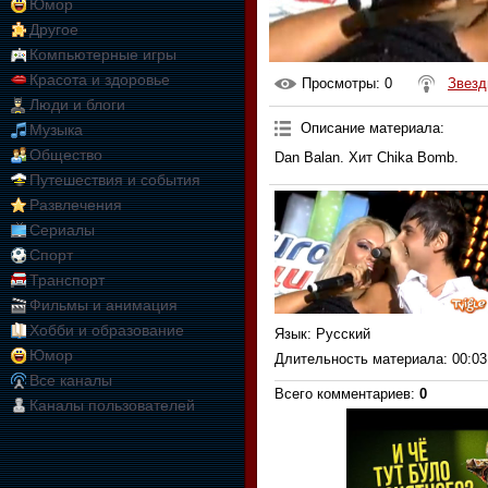
Юмор
Другое
Компьютерные игры
Красота и здоровье
Просмотры
: 0
Звезд
Люди и блоги
Описание материала
:
Музыка
Общество
Dan Balan. Хит Chika Bomb.
Путешествия и события
Развлечения
Сериалы
Спорт
Транспорт
Фильмы и анимация
Хобби и образование
Язык
: Русский
Юмор
Длительность материала
: 00:03
Все каналы
Всего комментариев
:
0
Каналы пользователей