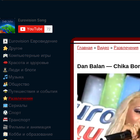
Eurovision Евровидение
Главная
»
Видео
»
Развлечения
Другое
Компьютерные игры
Красота и здоровье
Dan Balan — Chika Bo
Люди и блоги
01:09:10
Музыка
Общество
Путешествия и события
Развлечения
Сериалы
Спорт
Транспорт
Фильмы и анимация
Хобби и образование