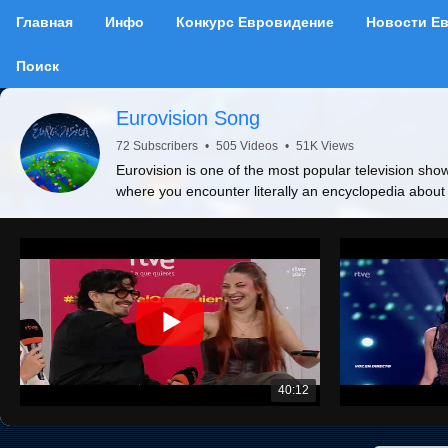
Главная
Инфо
Конкурс Евровидение
Новости Е
Поиск
Eurovision Song
72 Subscribers
•
505 Videos
•
51K Views
Eurovision is one of the most popular television show
where you encounter literally an encyclopedia about
40:12