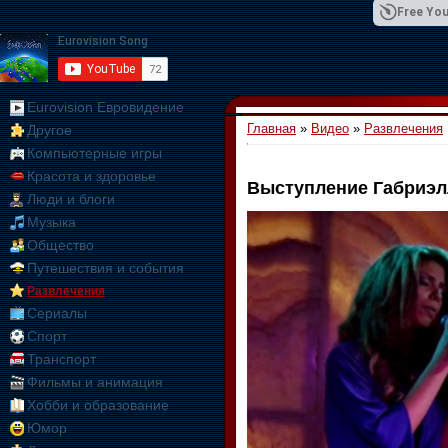
Free You
Eurovision Евровидение
Главная
»
Видео
»
Развлечения
Другое
01:09:10
Компьютерные игры
Красота и здоровье
Выступление Габриэ
Люди и блоги
Музыка
Общество
Путешествия и события
Развлечения
Сериалы
Спорт
Транспорт
Фильмы и анимация
Хобби и образование
Юмор