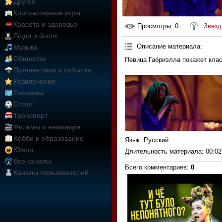
Другое
Компьютерные игры
Красота и здоровье
Просмотры
: 0
Звезд
Люди и блоги
Описание материала
:
Музыка
Общество
Певица Габриэлла покажет клас
Путешествия и события
Развлечения
Сериалы
Спорт
Транспорт
Фильмы и анимация
Хобби и образование
Язык
: Русский
Юмор
Длительность материала
: 00:02
Все каналы
Всего комментариев
:
0
Каналы пользователей