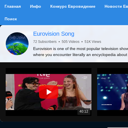
Главная
Инфо
Конкурс Евровидение
Новости Е
Поиск
Eurovision Song
72 Subscribers
•
505 Videos
•
51K Views
Eurovision is one of the most popular television show
where you encounter literally an encyclopedia about
40:12