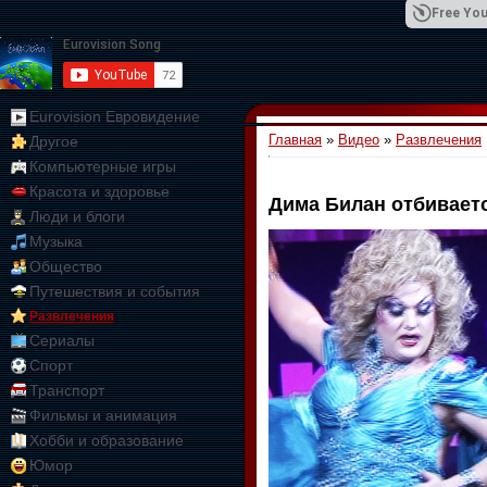
Free You
Eurovision Евровидение
Главная
»
Видео
»
Развлечения
Другое
01:09:10
Компьютерные игры
Красота и здоровье
Дима Билан отбиваетс
Люди и блоги
Музыка
Общество
Путешествия и события
Развлечения
Сериалы
Спорт
Транспорт
Фильмы и анимация
Хобби и образование
Юмор