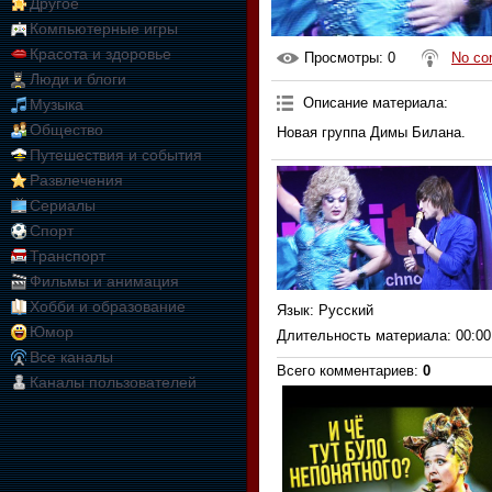
Другое
Компьютерные игры
Красота и здоровье
Просмотры
: 0
No co
Люди и блоги
Описание материала
:
Музыка
Общество
Новая группа Димы Билана.
Путешествия и события
Развлечения
Сериалы
Спорт
Транспорт
Фильмы и анимация
Хобби и образование
Язык
: Русский
Юмор
Длительность материала
: 00:00
Все каналы
Всего комментариев
:
0
Каналы пользователей