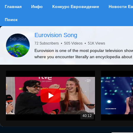
Главная
Инфо
Конкурс Евровидение
Новости Е
Поиск
Eurovision Song
72 Subscribers
•
505 Videos
•
51K Views
Eurovision is one of the most popular television show
where you encounter literally an encyclopedia about
40:12