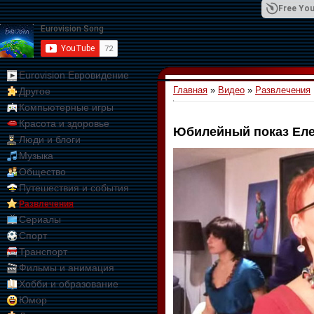
Free You
Eurovision Евровидение
Главная
»
Видео
»
Развлечения
Другое
01:09:10
Компьютерные игры
Красота и здоровье
Юбилейный показ Ел
Люди и блоги
Музыка
Общество
Путешествия и события
Развлечения
Сериалы
Спорт
Транспорт
Фильмы и анимация
Хобби и образование
Юмор