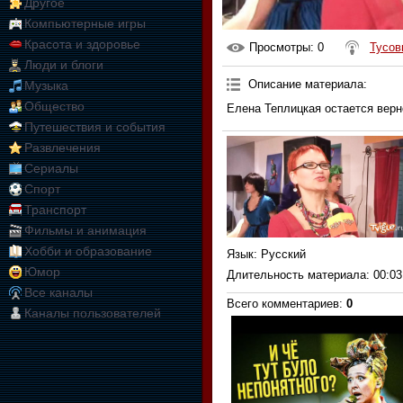
Другое
Компьютерные игры
Красота и здоровье
Просмотры
: 0
Тусов
Люди и блоги
Описание материала
:
Музыка
Общество
Елена Теплицкая остается верн
Путешествия и события
Развлечения
Сериалы
Спорт
Транспорт
Фильмы и анимация
Хобби и образование
Язык
: Русский
Юмор
Длительность материала
: 00:03
Все каналы
Всего комментариев
:
0
Каналы пользователей