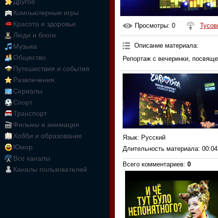
Другое
Компьютерные игры
Красота и здоровье
Просмотры
: 0
Тусов
Люди и блоги
Описание материала
:
Музыка
Общество
Репортаж с вечеринки, посвящ
Путешествия и события
Развлечения
Сериалы
Спорт
Транспорт
Фильмы и анимация
Хобби и образование
Язык
: Русский
Юмор
Длительность материала
: 00:04
Все каналы
Всего комментариев
:
0
Каналы пользователей