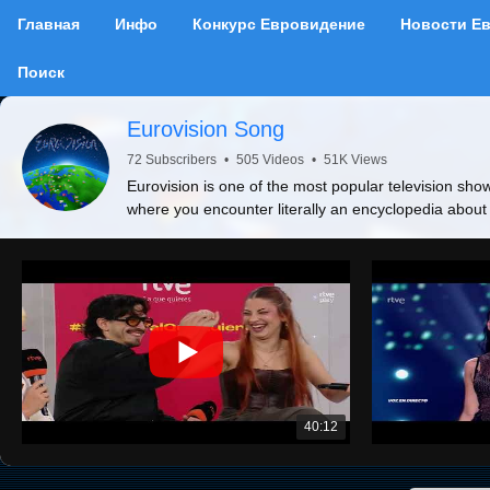
Главная
Инфо
Конкурс Евровидение
Новости Е
Поиск
Eurovision Song
72 Subscribers
•
505 Videos
•
51K Views
Eurovision is one of the most popular television show
where you encounter literally an encyclopedia about
40:12