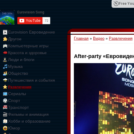
Free You
Eurovision Евровидение
Главная
»
Видео
»
Развлечения
Другое
01:09:10
Компьютерные игры
Красота и здоровье
After-party «Евровиде
Люди и блоги
Музыка
Общество
Путешествия и события
Развлечения
Сериалы
Спорт
Транспорт
Фильмы и анимация
Хобби и образование
Юмор