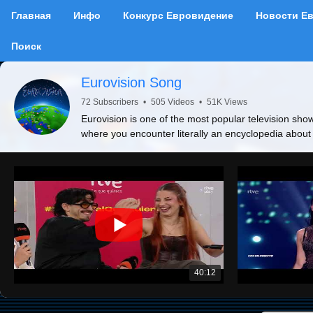
Главная
Инфо
Конкурс Евровидение
Новости Е
Поиск
Eurovision Song
72 Subscribers
•
505 Videos
•
51K Views
Eurovision is one of the most popular television show
where you encounter literally an encyclopedia about
40:12