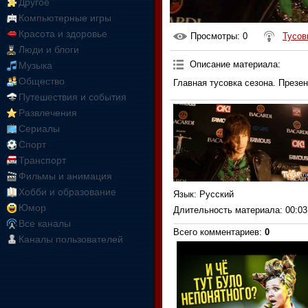
Другое
Компьютерные игры
Красота и здоровье
Просмотры
: 0
Тусов
Люди и блоги
Описание материала
:
Музыка
Общество
Главная тусовка сезона. Презе
Путешествия и события
Развлечения
Сериалы
Спорт
Транспорт
Фильмы и анимация
Хобби и образование
Язык
: Русский
Юмор
Длительность материала
: 00:03
Все каналы
Всего комментариев
:
0
Каналы пользователей