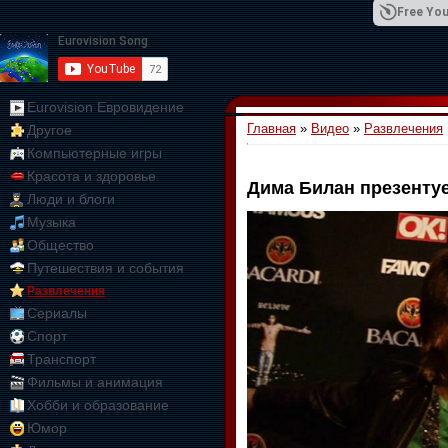
Free You
Eurovision Евровидение
Главная
»
Видео
»
Развлечения
Другое
01:09:10
Компьютерные игры
Красота и здоровье
Дима Билан презенту
Люди и блоги
Музыка
Общество
Путешествия и события
Развлечения
Сериалы
Спорт
Транспорт
Фильмы и анимация
Хобби и образование
Юмор