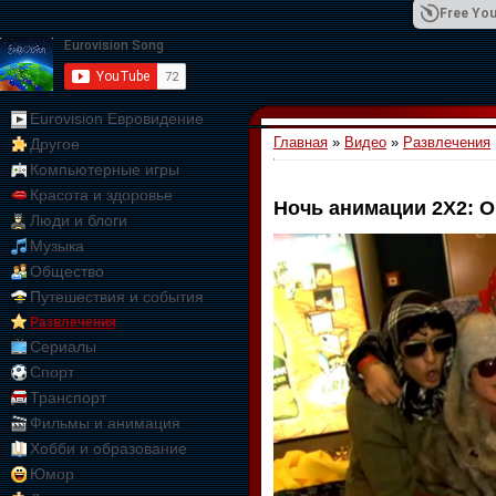
Free You
Eurovision Евровидение
Главная
»
Видео
»
Развлечения
Другое
01:09:10
Компьютерные игры
Красота и здоровье
Ночь анимации 2Х2: 
Люди и блоги
Музыка
Общество
Путешествия и события
Развлечения
Сериалы
Спорт
Транспорт
Фильмы и анимация
Хобби и образование
Юмор