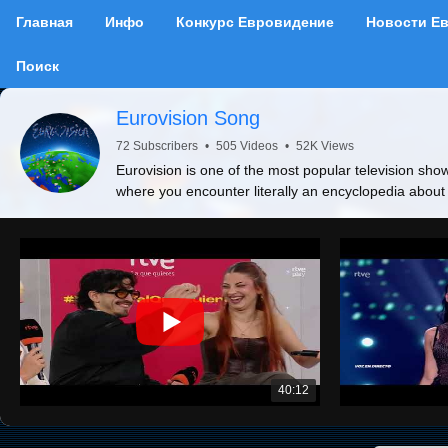
Главная
Инфо
Конкурс Евровидение
Новости Е
Поиск
Eurovision Song
72 Subscribers
•
505 Videos
•
52K Views
Eurovision is one of the most popular television show
where you encounter literally an encyclopedia about
40:12