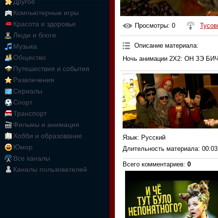
Другое
Компьютерные игры
Красота и здоровье
Просмотры
: 0
Тусов
Люди и блоги
Описание материала
:
Музыка
Общество
Ночь анимации 2Х2: ОН ЗЭ БИЧ!
Путешествия и события
Развлечения
Сериалы
Спорт
Транспорт
Фильмы и анимация
Хобби и образование
Язык
: Русский
Юмор
Длительность материала
: 00:03
Все каналы
Всего комментариев
:
0
Каналы пользователей