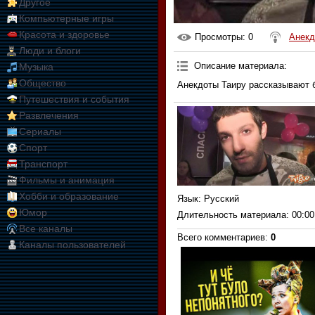
Другое
Компьютерные игры
Красота и здоровье
Просмотры
: 0
Анекд
Люди и блоги
Описание материала
:
Музыка
Общество
Анекдоты Таиру рассказывают 
Путешествия и события
Развлечения
Сериалы
Спорт
Транспорт
Фильмы и анимация
Хобби и образование
Язык
: Русский
Юмор
Длительность материала
: 00:00
Все каналы
Всего комментариев
:
0
Каналы пользователей