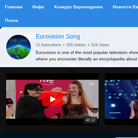
Главная
Инфо
Конкурс Евровидение
Новости Е
Поиск
Eurovision Song
72 Subscribers
•
505 Videos
•
51K Views
Eurovision is one of the most popular television show
where you encounter literally an encyclopedia about
40:12