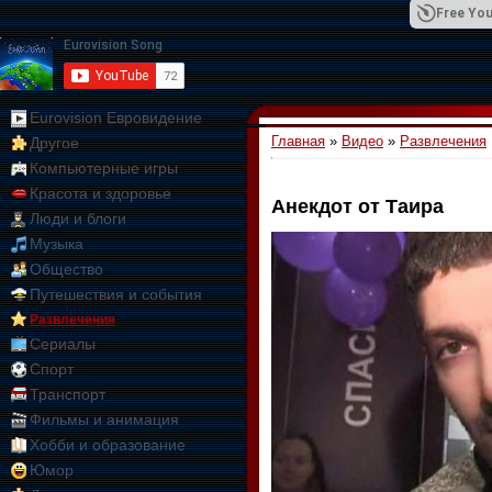
Free You
Eurovision Евровидение
Главная
»
Видео
»
Развлечения
Другое
01:09:10
Компьютерные игры
Красота и здоровье
Анекдот от Таира
Люди и блоги
Музыка
Общество
Путешествия и события
Развлечения
Сериалы
Спорт
Транспорт
Фильмы и анимация
Хобби и образование
Юмор