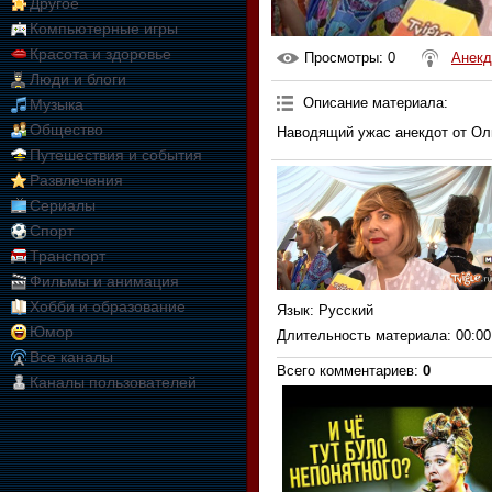
Другое
Компьютерные игры
Красота и здоровье
Просмотры
: 0
Анекд
Люди и блоги
Описание материала
:
Музыка
Общество
Наводящий ужас анекдот от Ол
Путешествия и события
Развлечения
Сериалы
Спорт
Транспорт
Фильмы и анимация
Хобби и образование
Язык
: Русский
Юмор
Длительность материала
: 00:00
Все каналы
Всего комментариев
:
0
Каналы пользователей