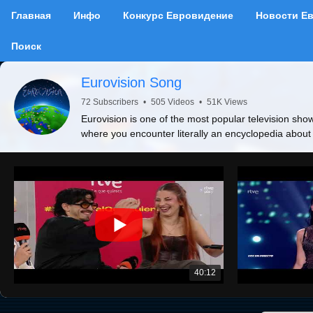
Главная
Инфо
Конкурс Евровидение
Новости Е
Поиск
Eurovision Song
72 Subscribers
•
505 Videos
•
51K Views
Eurovision is one of the most popular television show
where you encounter literally an encyclopedia about
40:12