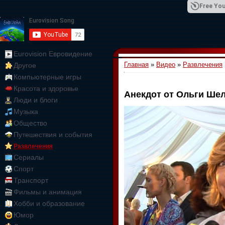
Free You
Eurovision Евровидение
Главная
»
Видео
»
Развлечения
Другое
01:09:10
Компьютерные игры
Красота и здоровье
Анекдот от Ольги Ше
Люди и блоги
Музыка
Общество
Путешествия и события
Развлечения
Сериалы
Спорт
Транспорт
Фильмы и анимация
Хобби и образование
Юмор