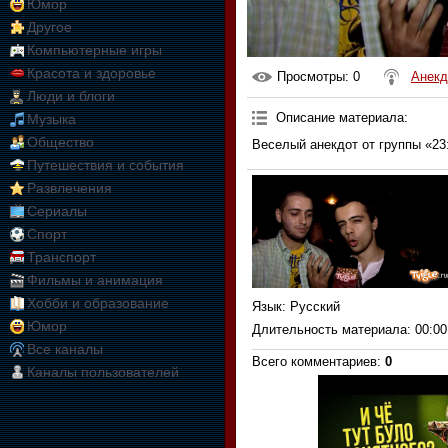
Юмор
Другое
Компьютерные игры
Красота и здоровье
Просмотры
: 0
Анекд
Люди и блоги
Описание материала
:
Музыка
Общество
Веселый анекдот от группы «23
Путешествия и события
Развлечения
Сериалы
Спорт
Транспорт
Фильмы и анимация
Хобби и образование
Язык
: Русский
Юмор
Длительность материала
: 00:00
Все каналы
Всего комментариев
:
0
Каналы пользователей