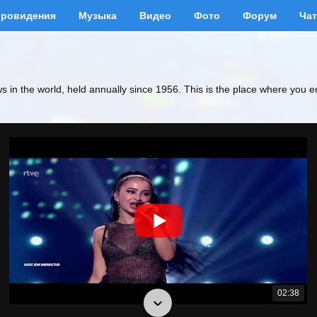
вровидения
Музыка
Видео
Фото
Форум
Чат
ws in the world, held annually since 1956. This is the place where you e
02:38