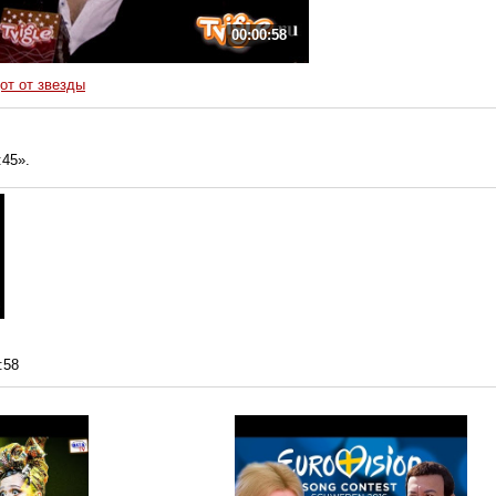
00:00:58
от от звезды
:45».
:58