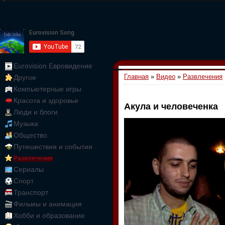
Eurovision Евровидение
Главная
»
Видео
»
Развлечения
Другое
Компьютерные игры
Красота и здоровье
Акула и человеченка
Люди и блоги
01:09:10
Музыка
Общество
Путешествия и события
Развлечения
Сериалы
Спорт
Транспорт
Фильмы и анимация
Хобби и образование