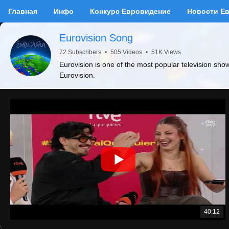
Главная
Инфо
Конкурс Евровидение
Новости Е
Eurovision Song
72 Subscribers
•
505 Videos
•
51K Views
Eurovision is one of the most popular television sho
Eurovision.
40:12