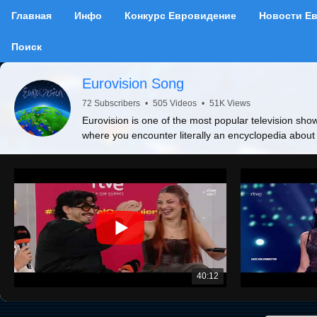
Главная
Инфо
Конкурс Евровидение
Новости Е
Поиск
Eurovision Song
72 Subscribers
•
505 Videos
•
51K Views
Eurovision is one of the most popular television show
where you encounter literally an encyclopedia about
40:12