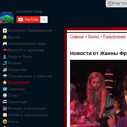
Free You
Eurovision Евровидение
Главная
»
Видео
»
Развлечения
Другое
01:09:10
Компьютерные игры
Красота и здоровье
Новости от Жанны Фр
Люди и блоги
Музыка
Общество
Путешествия и события
Развлечения
Сериалы
Спорт
Транспорт
Фильмы и анимация
Хобби и образование
Юмор