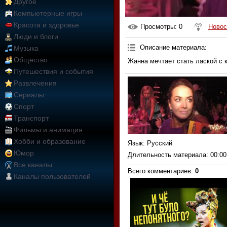
Другое
Компьютерные игры
Красота и здоровье
Просмотры
: 0
Новос
Люди и блоги
Описание материала
:
Музыка
Общество
Жанна мечтает стать лаской с 
Путешествия и события
Развлечения
Сериалы
Спорт
Транспорт
Фильмы и анимация
Хобби и образование
Язык
: Русский
Юмор
Длительность материала
: 00:00
Все каналы
Всего комментариев
:
0
Каналы пользователей