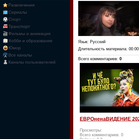
Развлечения
Сериалы
Спорт
Транспорт
Фильмы и анимация
Хобби и образование
Язык
: Русский
Юмор
Длительность материала
: 00:00
Все каналы
Всего комментариев
:
0
Каналы пользователей
ЕВРОненаВИДЕНИЕ 20
Просмотры:
Всего комментариев:
0