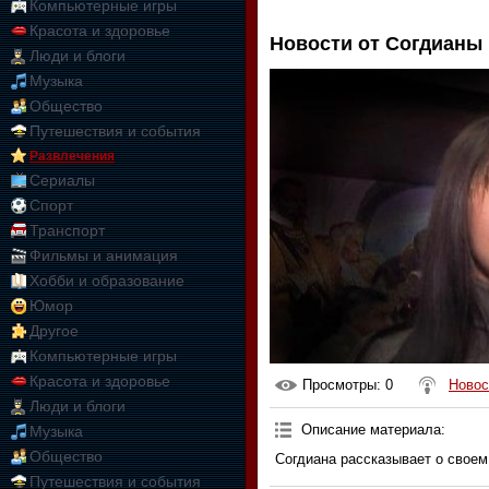
Компьютерные игры
Красота и здоровье
Новости от Согдианы
Люди и блоги
Музыка
Общество
Путешествия и события
Развлечения
Сериалы
Спорт
Транспорт
Фильмы и анимация
Хобби и образование
Юмор
Другое
Компьютерные игры
Красота и здоровье
Просмотры
: 0
Новос
Люди и блоги
Описание материала
:
Музыка
Общество
Согдиана рассказывает о своем
Путешествия и события