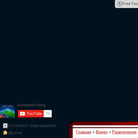
Free You
01:09:10
Eurovision Евровидение
Главная
»
Видео
»
Развлечения
Другое