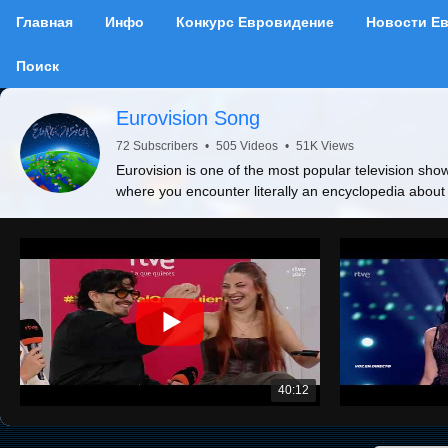
Главная
Инфо
Конкурс Евровидение
Новости Е
Поиск
Eurovision Song
72 Subscribers
•
505 Videos
•
51K Views
Eurovision is one of the most popular television show
where you encounter literally an encyclopedia about
40:12