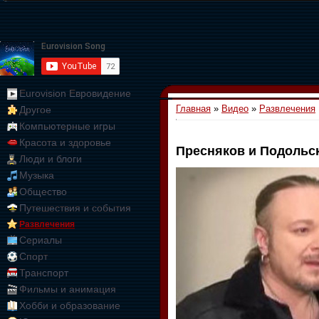
Eurovision Евровидение
Главная
»
Видео
»
Развлечения
Другое
Компьютерные игры
Красота и здоровье
Пресняков и Подольс
Люди и блоги
01:09:10
Музыка
Общество
Путешествия и события
Развлечения
Сериалы
Спорт
Транспорт
Фильмы и анимация
Хобби и образование