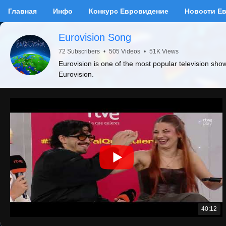
Главная
Инфо
Конкурс Евровидение
Новости Е
Eurovision Song
72 Subscribers
•
505 Videos
•
51K Views
Eurovision is one of the most popular television sho
Eurovision.
40:12