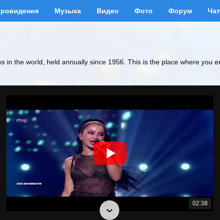
вровидения
Музыка
Видео
Фото
Форум
Чат
ws in the world, held annually since 1956. This is the place where you e
02:38