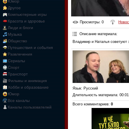
Юмор
Другое
Компьютерные игры
Красота и здоровье
Просмотры
: 0
Новос
Люди и блоги
Описание материала
:
Музыка
Общество
Владимир и Наталья советуют з
Путешествия и события
Развлечения
Сериалы
Спорт
Транспорт
Фильмы и анимация
Хобби и образование
Язык
: Русский
Юмор
Длительность материала
: 00:01
Все каналы
Всего комментариев
:
0
Каналы пользователей