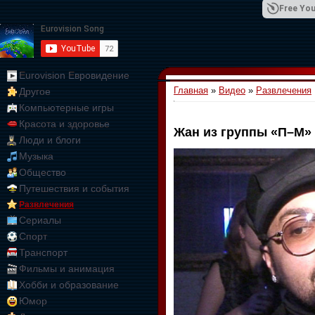
Free You
Eurovision Евровидение
Главная
»
Видео
»
Развлечения
Другое
01:09:10
Компьютерные игры
Красота и здоровье
Жан из группы «П–М» 
Люди и блоги
Музыка
Общество
Путешествия и события
Развлечения
Сериалы
Спорт
Транспорт
Фильмы и анимация
Хобби и образование
Юмор