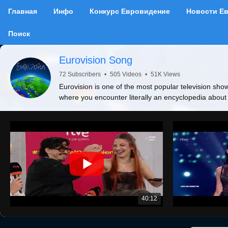
Главная
Инфо
Конкурс Евровидение
Новости Е
Поиск
Eurovision Song
72 Subscribers
•
505 Videos
•
51K Views
Eurovision is one of the most popular television show
where you encounter literally an encyclopedia about
40:12