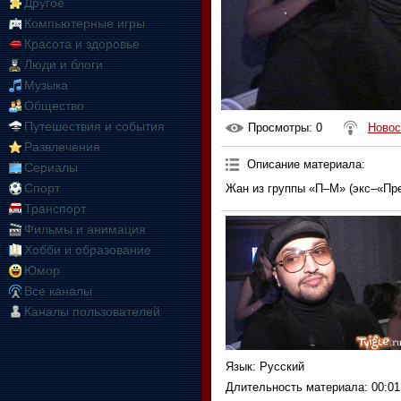
Другое
Компьютерные игры
Красота и здоровье
Люди и блоги
Музыка
Общество
Путешествия и события
Просмотры
: 0
Новос
Развлечения
Описание материала
:
Сериалы
Спорт
Жан из группы «П–М» (экс–«Пр
Транспорт
Фильмы и анимация
Хобби и образование
Юмор
Все каналы
Каналы пользователей
Язык
: Русский
Длительность материала
: 00:01