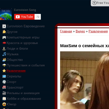
Free You
Eurovision Евровидение
Главная
»
Видео
»
Развлечения
Другое
01:09:10
Компьютерные игры
Красота и здоровье
МакSим о семейных х
Люди и блоги
Музыка
Общество
Путешествия и события
Развлечения
Сериалы
Спорт
Транспорт
Фильмы и анимация
Хобби и образование
Юмор