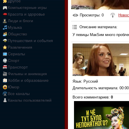
Другое
Компьютерные игры
Красота и здоровье
Просмотры
: 0
Новос
Люди и блоги
Описание материала
:
Музыка
Общество
У певицы МакSим много пробле
Путешествия и события
Развлечения
Сериалы
Спорт
Транспорт
Фильмы и анимация
Хобби и образование
Язык
: Русский
Юмор
Длительность материала
: 00:00
Все каналы
Всего комментариев
:
0
Каналы пользователей