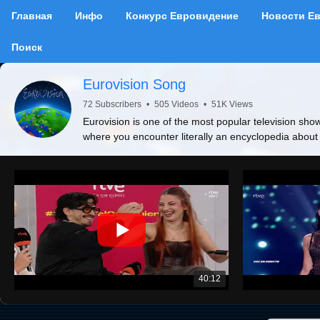
Главная
Инфо
Конкурс Евровидение
Новости Е
Поиск
Eurovision Song
72 Subscribers
•
505 Videos
•
51K Views
Eurovision is one of the most popular television show
where you encounter literally an encyclopedia about
40:12