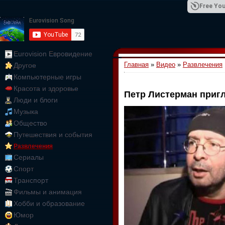
Free You
Eurovision Евровидение
Главная
»
Видео
»
Развлечения
Другое
01:09:10
Компьютерные игры
Красота и здоровье
Петр Листерман приг
Люди и блоги
Музыка
Общество
Путешествия и события
Развлечения
Сериалы
Спорт
Транспорт
Фильмы и анимация
Хобби и образование
Юмор