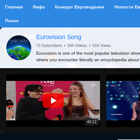
Главная
Инфо
Конкурс Евровидение
Новости Е
Поиск
Eurovision Song
72 Subscribers
•
505 Videos
•
51K Views
Eurovision is one of the most popular television show
where you encounter literally an encyclopedia about
40:12