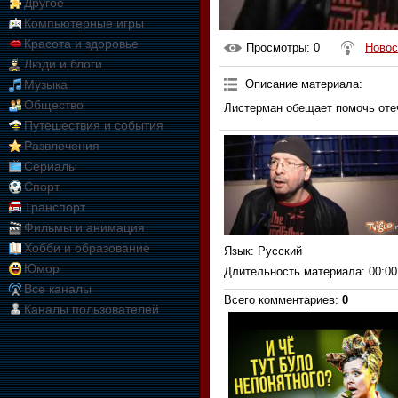
Другое
Компьютерные игры
Красота и здоровье
Просмотры
: 0
Новос
Люди и блоги
Описание материала
:
Музыка
Общество
Листерман обещает помочь оте
Путешествия и события
Развлечения
Сериалы
Спорт
Транспорт
Фильмы и анимация
Хобби и образование
Язык
: Русский
Юмор
Длительность материала
: 00:00
Все каналы
Всего комментариев
:
0
Каналы пользователей