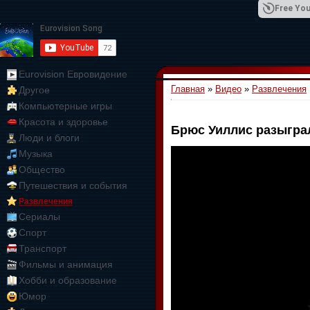
Free You
Eurovision Евровидение
Главная
»
Видео
»
Развлечения
Другое
01:09:10
Компьютерные игры
Красота и здоровье
Брюс Уиллис разыгра
Люди и блоги
Музыка
Общество
Путешествия и события
Развлечения
Сериалы
Спорт
Транспорт
Фильмы и анимация
Хобби и образование
Юмор