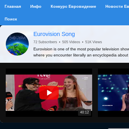
Главная
Инфо
Конкурс Евровидение
Новости Е
Поиск
Eurovision Song
72 Subscribers
•
505 Videos
•
51K Views
Eurovision is one of the most popular television show
where you encounter literally an encyclopedia about
40:12