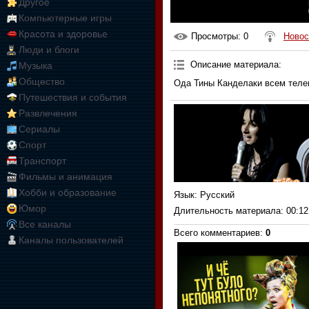
Другое
Компьютерные игры
Красота и здоровье
Просмотры
: 0
Новос
Люди и блоги
Описание материала
:
Музыка
Общество
Ода Тины Канделаки всем тел
Путешествия и события
Развлечения
Сериалы
Спорт
Транспорт
Фильмы и анимация
Хобби и образование
Язык
: Русский
Юмор
Длительность материала
: 00:12
Все каналы
Всего комментариев
:
0
Каналы пользователей