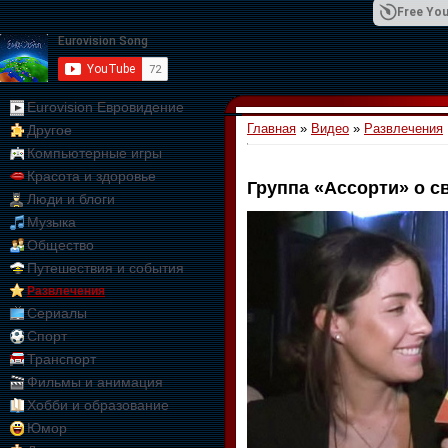
Free You
Eurovision Евровидение
Главная
»
Видео
»
Развлечения
Другое
01:09:10
Компьютерные игры
Красота и здоровье
Группа «Ассорти» о с
Люди и блоги
Музыка
Общество
Путешествия и события
Развлечения
Сериалы
Спорт
Транспорт
Фильмы и анимация
Хобби и образование
Юмор