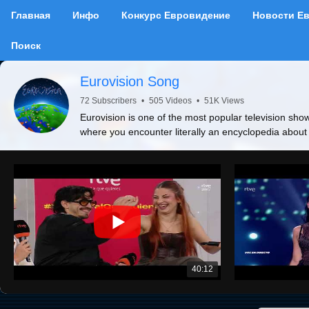
Главная
Инфо
Конкурс Евровидение
Новости Е
Поиск
Eurovision Song
72 Subscribers
•
505 Videos
•
51K Views
Eurovision is one of the most popular television show
where you encounter literally an encyclopedia about
40:12