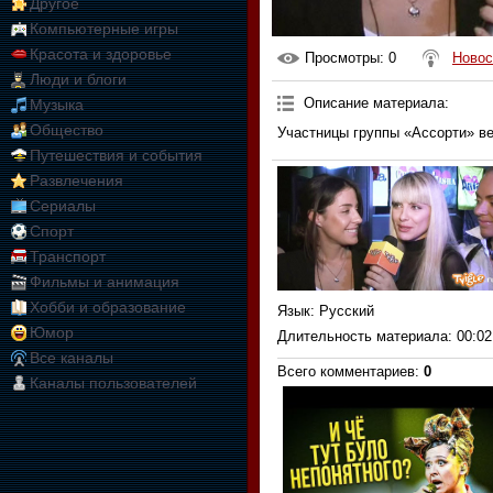
Другое
Компьютерные игры
Красота и здоровье
Просмотры
: 0
Новос
Люди и блоги
Описание материала
:
Музыка
Общество
Участницы группы «Ассорти» ве
Путешествия и события
Развлечения
Сериалы
Спорт
Транспорт
Фильмы и анимация
Хобби и образование
Язык
: Русский
Юмор
Длительность материала
: 00:02
Все каналы
Всего комментариев
:
0
Каналы пользователей