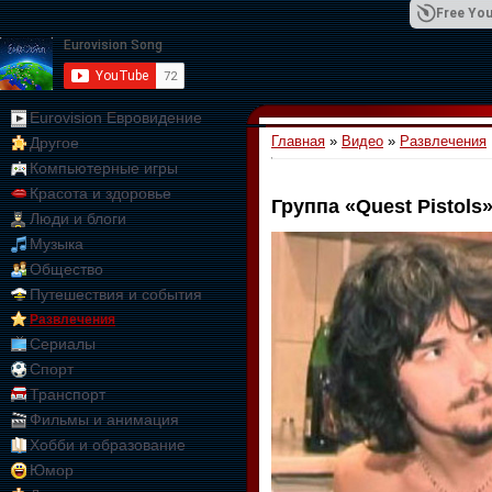
Free You
Eurovision Евровидение
Главная
»
Видео
»
Развлечения
Другое
01:09:10
Компьютерные игры
Красота и здоровье
Группа «Quest Pistols
Люди и блоги
Музыка
Общество
Путешествия и события
Развлечения
Сериалы
Спорт
Транспорт
Фильмы и анимация
Хобби и образование
Юмор