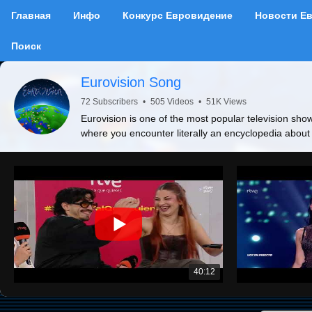
Главная
Инфо
Конкурс Евровидение
Новости Е
Поиск
Eurovision Song
72 Subscribers
•
505 Videos
•
51K Views
Eurovision is one of the most popular television show
where you encounter literally an encyclopedia about
40:12