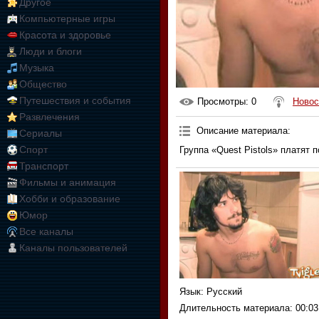
Другое
Компьютерные игры
Красота и здоровье
Люди и блоги
Музыка
Общество
Путешествия и события
Просмотры
: 0
Новос
Развлечения
Описание материала
:
Сериалы
Спорт
Группа «Quest Pistols» платят 
Транспорт
Фильмы и анимация
Хобби и образование
Юмор
Все каналы
Каналы пользователей
Язык
: Русский
Длительность материала
: 00:03