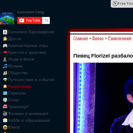
Free You
Eurovision Евровидение
Главная
»
Видео
»
Развлечения
Другое
01:09:10
Компьютерные игры
Красота и здоровье
Певец Florizel разбал
Люди и блоги
Музыка
Общество
Путешествия и события
Развлечения
Сериалы
Спорт
Транспорт
Фильмы и анимация
Хобби и образование
Юмор