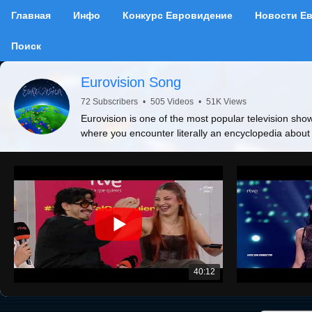
Главная
Инфо
Конкурс Евровидение
Новости Е
Поиск
Eurovision Song
72 Subscribers
•
505 Videos
•
51K Views
Eurovision is one of the most popular television show
where you encounter literally an encyclopedia about
40:12