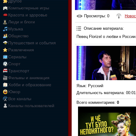
Другое
Компьютерные игры
Красота и здоровье
Просмотры
: 0
Новос
Люди и блоги
Описание материала
:
Музыка
Общество
Певец Florizel о любви к России
Путешествия и события
Развлечения
Сериалы
Спорт
Транспорт
Фильмы и анимация
Хобби и образование
Язык
: Русский
Юмор
Длительность материала
: 00:01
Все каналы
Всего комментариев
:
0
Каналы пользователей