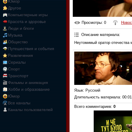
Юмор
Другое
Компьютерные игры
Красота и здоровье
Просмотры
: 0
Новос
Люди и блоги
Описание материала
:
Музыка
Общество
Неутомимый оратор отечества м
Путешествия и события
Развлечения
Сериалы
Спорт
Транспорт
Фильмы и анимация
Хобби и образование
Язык
: Русский
Юмор
Длительность материала
: 00:01
Все каналы
Всего комментариев
:
0
Каналы пользователей