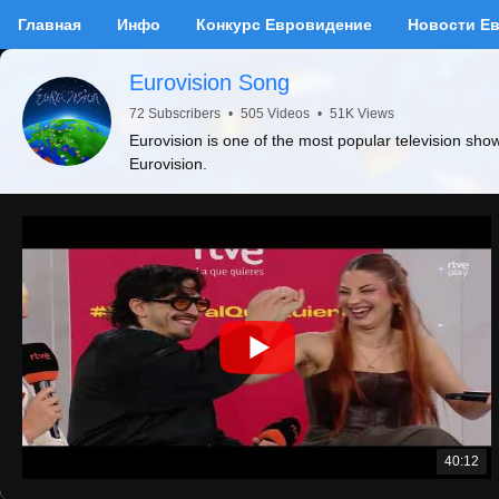
Главная
Инфо
Конкурс Евровидение
Новости Е
Eurovision Song
72 Subscribers
•
505 Videos
•
51K Views
Eurovision is one of the most popular television sho
Eurovision.
40:12