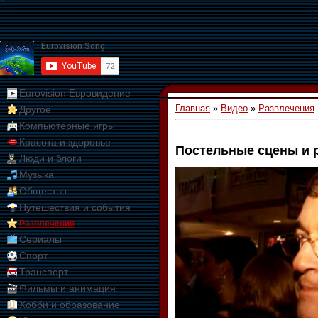
Eurovision Евровидение
Главная
»
Видео
»
Развлечения
Другое
Компьютерные игры
Красота и здоровье
Постельные сцены и 
Люди и блоги
01:09:10
Музыка
Общество
Путешествия и события
Развлечения
Сериалы
Спорт
Транспорт
Фильмы и анимация
Хобби и образование