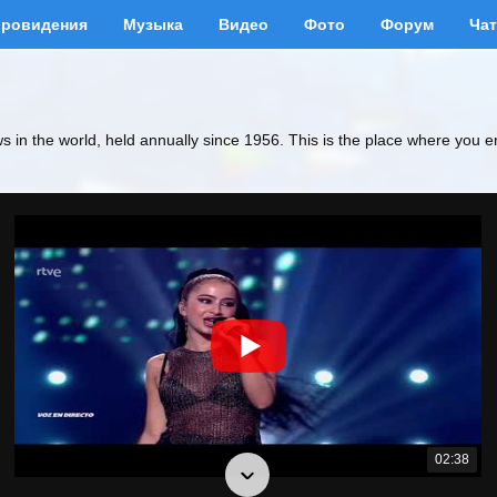
вровидения
Музыка
Видео
Фото
Форум
Чат
ws in the world, held annually since 1956. This is the place where you e
02:38