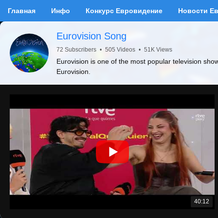
Главная
Инфо
Конкурс Евровидение
Новости Е
Eurovision Song
72 Subscribers
•
505 Videos
•
51K Views
Eurovision is one of the most popular television sho
Eurovision.
40:12