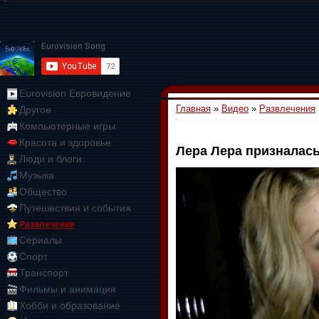
Eurovision Евровидение
Главная
»
Видео
»
Развлечения
Другое
Компьютерные игры
Красота и здоровье
Лера Лера призналас
Люди и блоги
01:09:10
Музыка
Общество
Путешествия и события
Развлечения
Сериалы
Спорт
Транспорт
Фильмы и анимация
Хобби и образование