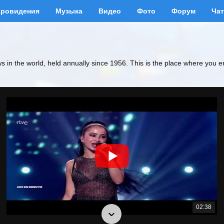
вровидения
Музыка
Видео
Фото
Форум
Чат
ws in the world, held annually since 1956. This is the place where you e
02:38