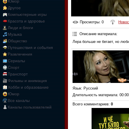
Юмор
Другое
Компьютерные игры
Красота и здоровье
Просмотры
: 0
Новос
Люди и блоги
Описание материала
:
Музыка
Общество
Лера больше не бегает, но люб
Путешествия и события
Развлечения
Сериалы
Спорт
Транспорт
Фильмы и анимация
Хобби и образование
Язык
: Русский
Юмор
Длительность материала
: 00:00
Все каналы
Всего комментариев
:
0
Каналы пользователей