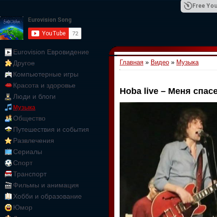
Free You
Eurovision Евровидение
Главная
»
Видео
»
Музыка
Другое
01:09:10
Компьютерные игры
Красота и здоровье
Hoba live – Меня спас
Люди и блоги
Музыка
Общество
Путешествия и события
Развлечения
Сериалы
Спорт
Транспорт
Фильмы и анимация
Хобби и образование
Юмор