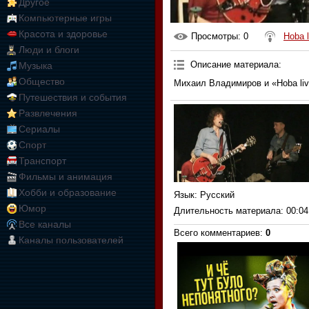
Другое
Компьютерные игры
Красота и здоровье
Просмотры
: 0
Hoba l
Люди и блоги
Описание материала
:
Музыка
Общество
Михаил Владимиров и «Hoba liv
Путешествия и события
Развлечения
Сериалы
Спорт
Транспорт
Фильмы и анимация
Хобби и образование
Язык
: Русский
Юмор
Длительность материала
: 00:04
Все каналы
Всего комментариев
:
0
Каналы пользователей