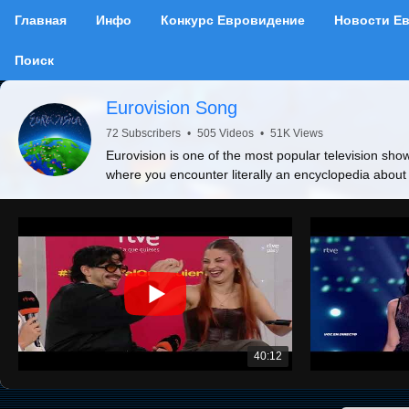
Главная
Инфо
Конкурс Евровидение
Новости Е
Поиск
Eurovision Song
72 Subscribers
•
505 Videos
•
51K Views
Eurovision is one of the most popular television show
where you encounter literally an encyclopedia about
40:12