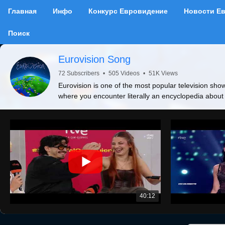
Главная
Инфо
Конкурс Евровидение
Новости Е
Поиск
Eurovision Song
72 Subscribers
•
505 Videos
•
51K Views
Eurovision is one of the most popular television show
where you encounter literally an encyclopedia about
40:12