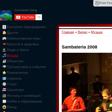
Free You
Eurovision Евровидение
Главная
»
Видео
»
Музыка
Другое
01:09:10
Компьютерные игры
Красота и здоровье
Sambateria 2008
Люди и блоги
Музыка
Общество
Путешествия и события
Развлечения
Сериалы
Спорт
Транспорт
Фильмы и анимация
Хобби и образование
Юмор