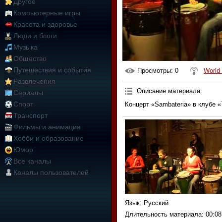
Другое
Компьютерные игры
Красота и здоровье
Люди и блоги
Музыка
Общество
Путешествия и события
Просмотры
: 0
World
Развлечения
Описание материала
:
Сериалы
Спорт
Концерт «Sambateria» в клубе «
Транспорт
Фильмы и анимация
Хобби и образование
Юмор
Все каналы
Каналы пользователей
Язык
: Русский
Длительность материала
: 00:08