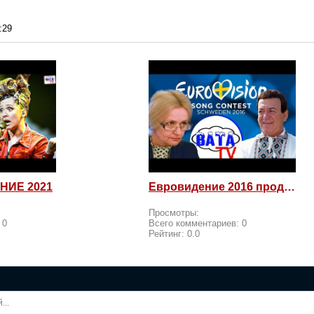
:29
НИЕ 2021
Евровидение 2016 продолжается! Россия возмущается и посылает
Просмотры:
:
0
Всего комментариев:
0
Рейтинг:
0.0