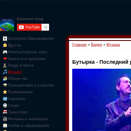
Eurovision Евровидение
Главная
»
Видео
»
Музыка
Другое
Компьютерные игры
Красота и здоровье
Бутырка - Последний 
Люди и блоги
01:09:10
Музыка
Общество
Путешествия и события
Развлечения
Сериалы
Спорт
Транспорт
Фильмы и анимация
Хобби и образование