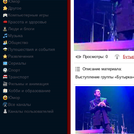
Юмор
Другое
Компьютерные игры
Красота и здоровье
Люди и блоги
Музыка
Общество
Путешествия и события
Развлечения
Просмотры
: 0
Бутыр
Сериалы
Описание материала
:
Спорт
Транспорт
Выступление группы «Бутырка»
Фильмы и анимация
Хобби и образование
Юмор
Все каналы
Каналы пользователей