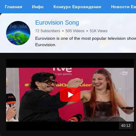
Главная
Инфо
Конкурс Евровидение
Новости Е
Eurovision Song
72 Subscribers
•
505 Videos
•
51K Views
Eurovision is one of the most popular television sho
Eurovision.
40:12