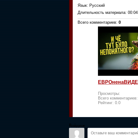
Язык
: Русский
Длительность материала
: 00:04
Всего комментариев
:
0
ЕВРОненаВИДЕ
Просмотры:
Всего комментариев
Рейтинг:
0.0
Войдите: