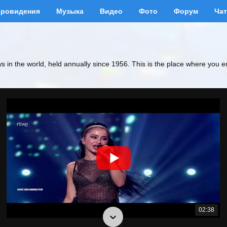
вровидения
Музыка
Видео
Фото
Форум
Чат
ws in the world, held annually since 1956. This is the place where you e
02:38