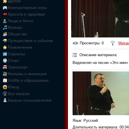
Другое
Компьютерные игры
Красота и здоровье
Люди и блоги
Музыка
Общество
Путешествия и события
Просмотры
: 0
Михаи
Развлечения
Сериалы
Описание материала
:
Спорт
Видеоклип на песню «Это имя»
Транспорт
Фильмы и анимация
Хобби и образование
Юмор
Все каналы
Каналы пользователей
Язык
: Русский
Длительность материала
: 00:04