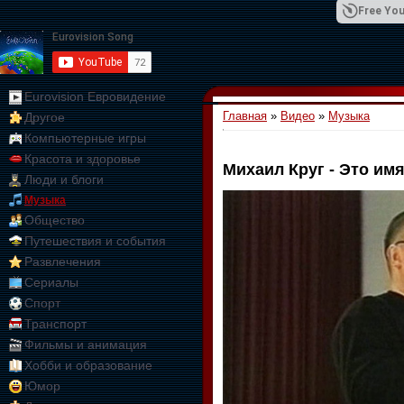
Free You
Eurovision Евровидение
Главная
»
Видео
»
Музыка
Другое
01:09:10
Компьютерные игры
Красота и здоровье
Михаил Круг - Это им
Люди и блоги
Музыка
Общество
Путешествия и события
Развлечения
Сериалы
Спорт
Транспорт
Фильмы и анимация
Хобби и образование
Юмор