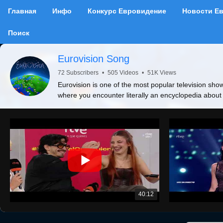
Главная
Инфо
Конкурс Евровидение
Новости Е
Поиск
Eurovision Song
72 Subscribers
•
505 Videos
•
51K Views
Eurovision is one of the most popular television show
where you encounter literally an encyclopedia about
40:12