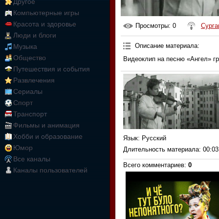
Другое
Компьютерные игры
Красота и здоровье
Просмотры
: 0
Сурга
Люди и блоги
Описание материала
:
Музыка
Общество
Видеоклип на песню «Ангел» гр
Путешествия и события
Развлечения
Сериалы
Спорт
Транспорт
Фильмы и анимация
Хобби и образование
Язык
: Русский
Юмор
Длительность материала
: 00:03
Все каналы
Всего комментариев
:
0
Каналы пользователей