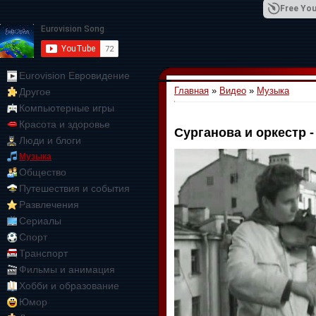
Free You
Eurovision Евровидение
Главная
»
Видео
»
Музыка
Другое
01:09:10
Компьютерные игры
Красота и здоровье
Сурганова и оркестр -
Люди и блоги
Музыка
Общество
Путешествия и события
Развлечения
Сериалы
Спорт
Транспорт
Фильмы и анимация
Хобби и образование
Юмор