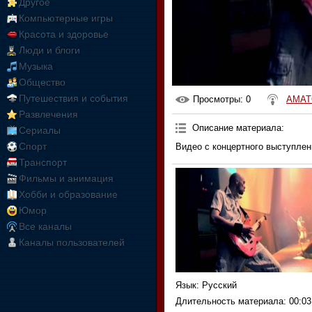
Другое
Компьютерные игры
Красота и здоровье
Люди и блоги
Музыка
Общество
Путешествия и события
Просмотры
: 0
AMAT
Развлечения
Описание материала
:
Сериалы
Спорт
Видео с концертного выступле
Транспорт
Фильмы и анимация
Хобби и образование
Юмор
Все каналы
Каналы пользователей
Язык
: Русский
Длительность материала
: 00:03