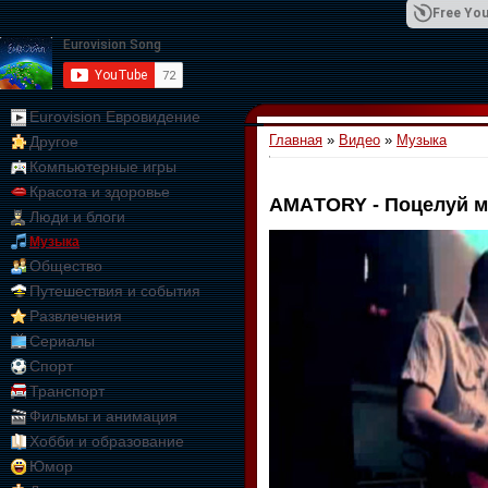
Free You
Eurovision Евровидение
Главная
»
Видео
»
Музыка
Другое
01:09:10
Компьютерные игры
Красота и здоровье
АМAТОRY - Поцелуй м
Люди и блоги
Музыка
Общество
Путешествия и события
Развлечения
Сериалы
Спорт
Транспорт
Фильмы и анимация
Хобби и образование
Юмор