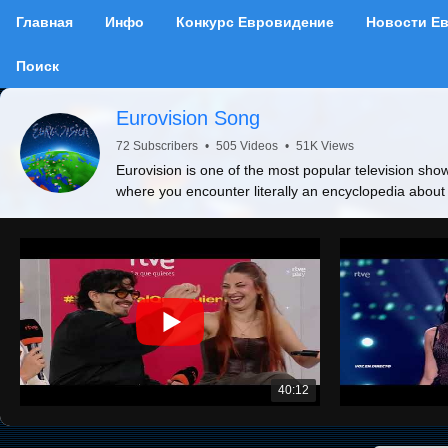
Главная
Инфо
Конкурс Евровидение
Новости Е
Поиск
Eurovision Song
72 Subscribers
•
505 Videos
•
51K Views
Eurovision is one of the most popular television show
where you encounter literally an encyclopedia about
40:12