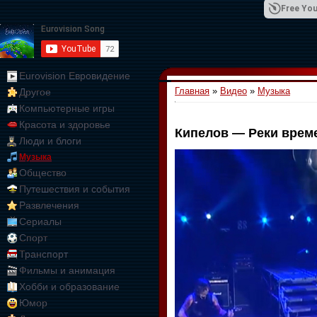
Free You
Eurovision Евровидение
Главная
»
Видео
»
Музыка
Другое
01:09:10
Компьютерные игры
Красота и здоровье
Кипелов — Реки врем
Люди и блоги
Музыка
Общество
Путешествия и события
Развлечения
Сериалы
Спорт
Транспорт
Фильмы и анимация
Хобби и образование
Юмор