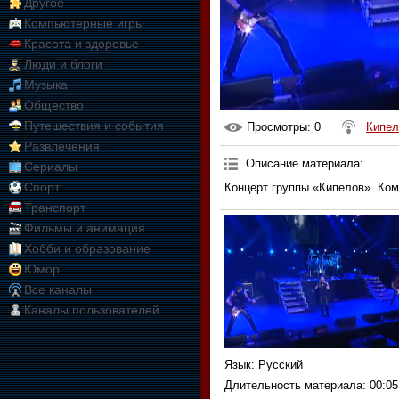
Другое
Компьютерные игры
Красота и здоровье
Люди и блоги
Музыка
Общество
Путешествия и события
Просмотры
: 0
Кипел
Развлечения
Описание материала
:
Сериалы
Спорт
Концерт группы «Кипелов». Ком
Транспорт
Фильмы и анимация
Хобби и образование
Юмор
Все каналы
Каналы пользователей
Язык
: Русский
Длительность материала
: 00:05