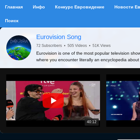
Главная
Инфо
Конкурс Евровидение
Новости Е
Поиск
Eurovision Song
72 Subscribers
•
505 Videos
•
51K Views
Eurovision is one of the most popular television show
where you encounter literally an encyclopedia about
40:12