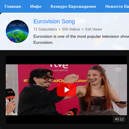
Главная
Инфо
Конкурс Евровидение
Новости Е
Eurovision Song
72 Subscribers
•
505 Videos
•
51K Views
Eurovision is one of the most popular television sho
Eurovision.
40:12