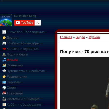
Eurovision Евровидение
Главная
»
Видео
»
Музыка
Другое
Компьютерные игры
Красота и здоровье
Попутчик - 70 рыл на 
Люди и блоги
01:09:10
Музыка
Общество
Путешествия и события
Развлечения
Сериалы
Спорт
Транспорт
Фильмы и анимация
Хобби и образование