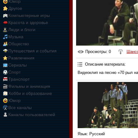
Юмор
Другое
Компьютерные игры
Красота и здоровье
Люди и блоги
Музыка
Общество
Путешествия и события
Просмотры
: 0
Шанс
Развлечения
Описание материала
:
Сериалы
Спорт
Видеоклип на песню «70 рыл на
Транспорт
Фильмы и анимация
Хобби и образование
Юмор
Все каналы
Каналы пользователей
Язык
: Русский