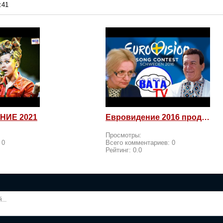
:41
НИЕ 2021
Евровидение 2016 продолжается! Россия возмущается и посылает
Просмотры:
:
0
Всего комментариев:
0
Рейтинг:
0.0