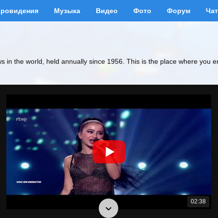
вровидения
Музыка
Видео
Фото
Форум
Чат
ws in the world, held annually since 1956. This is the place where you e
02:38