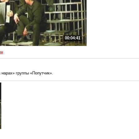
00:04:41
он
 нарах» группы «Попутчик».