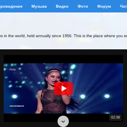
вровидения
Музыка
Видео
Фото
Форум
Чат
ws in the world, held annually since 1956. This is the place where you e
02:38