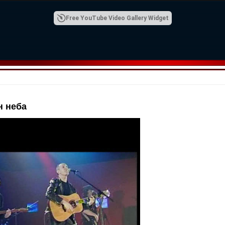
Free YouTube Video Gallery Widget
н неба
00:42