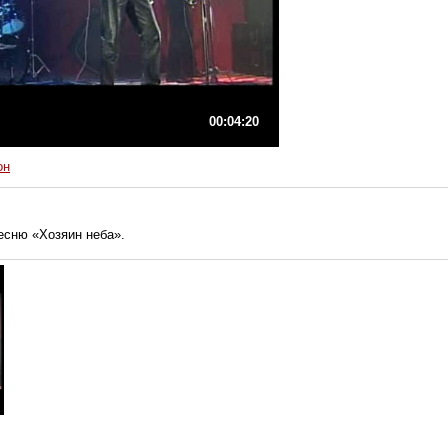
00:04:20
он
есню «Хозяин неба».