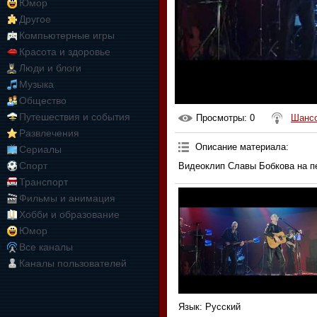
Юмор
Другое
Компьютерные игры
Красота и здоровье
Люди и блоги
Музыка
Общество
Путешествия и события
Просмотры
: 0
Шанс
Развлечения
Описание материала
:
Сериалы
Спорт
Видеоклип Славы Бобкова на п
Транспорт
Фильмы и анимация
Хобби и образование
Юмор
Все каналы
Каналы пользователей
Язык
: Русский