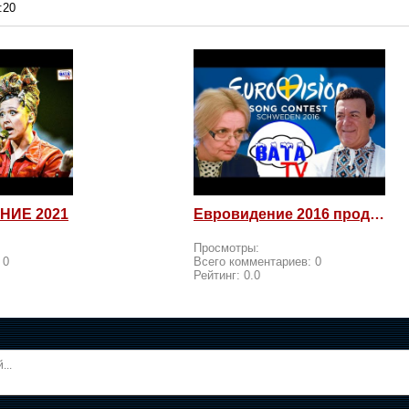
:20
НИЕ 2021
Евровидение 2016 продолжается! Россия возмущается и посылает
Просмотры:
:
0
Всего комментариев:
0
Рейтинг:
0.0