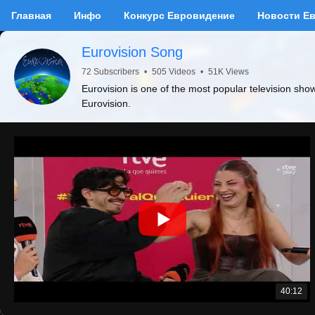
Главная
Инфо
Конкурс Евровидение
Новости Е
Eurovision Song
72 Subscribers
•
505 Videos
•
51K Views
Eurovision is one of the most popular television sho
Eurovision.
40:12