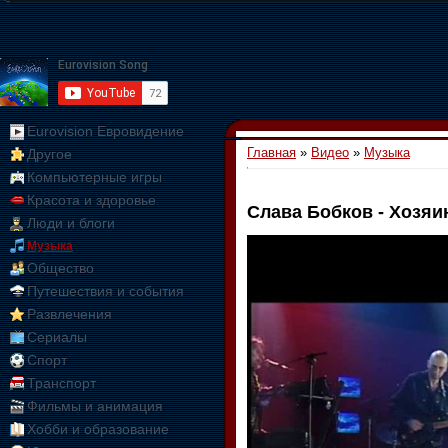
Eurovision Евровидение
Главная
»
Видео
»
Музыка
Другое
Компьютерные игры
Красота и здоровье
Слава Бобков - Хозяи
Люди и блоги
01:09:10
Музыка
Общество
Путешествия и события
Развлечения
Сериалы
Спорт
Транспорт
Фильмы и анимация
Хобби и образование