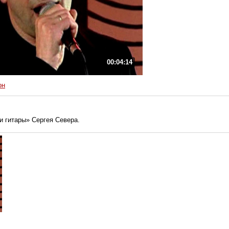
00:04:14
он
и гитары» Сергея Севера.