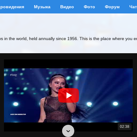
вровидения
Музыка
Видео
Фото
Форум
Чат
ws in the world, held annually since 1956. This is the place where you e
02:38