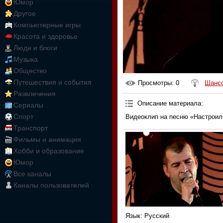
Юмор
Другое
Компьютерные игры
Красота и здоровье
Люди и блоги
Музыка
Общество
Путешествия и события
Просмотры
: 0
Шанс
Развлечения
Описание материала
:
Сериалы
Спорт
Видеоклип на песню «Настроил
Транспорт
Фильмы и анимация
Хобби и образование
Юмор
Все каналы
Каналы пользователей
Язык
: Русский