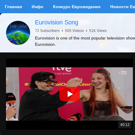
Главная
Инфо
Конкурс Евровидение
Новости Е
Eurovision Song
72 Subscribers
•
505 Videos
•
51K Views
Eurovision is one of the most popular television sho
Eurovision.
40:12