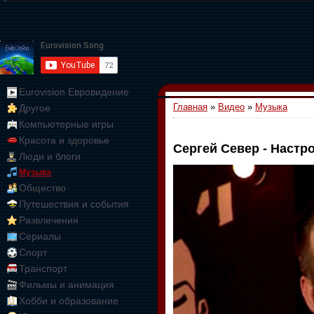
Eurovision Евровидение
Главная
»
Видео
»
Музыка
Другое
Компьютерные игры
Красота и здоровье
Сергей Север - Настр
Люди и блоги
01:09:10
Музыка
Общество
Путешествия и события
Развлечения
Сериалы
Спорт
Транспорт
Фильмы и анимация
Хобби и образование