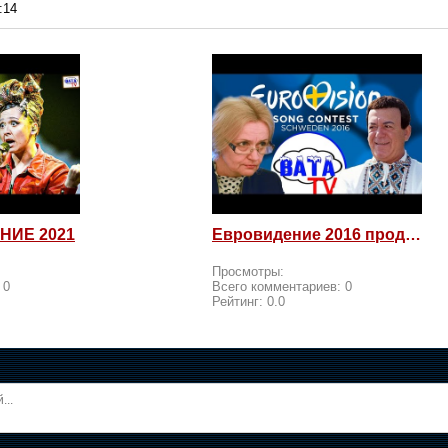
:14
НИЕ 2021
Евровидение 2016 продолжается! Россия возмущается и посылает
Просмотры:
:
0
Всего комментариев:
0
Рейтинг:
0.0