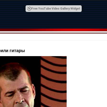
Free YouTube Video Gallery Widget
оили гитары
00:42