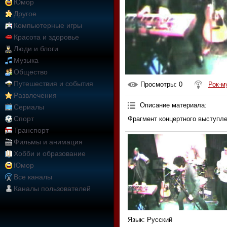
Юмор
Другое
Компьютерные игры
Красота и здоровье
Люди и блоги
Музыка
Общество
Путешествия и события
Просмотры
: 0
Рок-м
Развлечения
Описание материала
:
Сериалы
Спорт
Фрагмент концертного выступле
Транспорт
Фильмы и анимация
Хобби и образование
Юмор
Все каналы
Каналы пользователей
Язык
: Русский