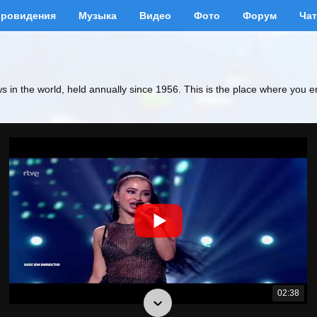
вровидения
Музыка
Видео
Фото
Форум
Чат
ws in the world, held annually since 1956. This is the place where you e
02:38