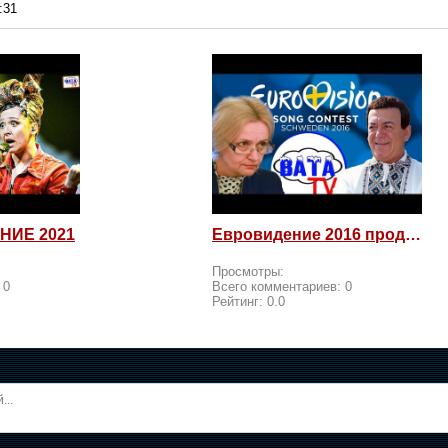
:31
НИЕ 2021
Евровидение 2016 продолжается! Россия возмущается и посылает
Просмотры:
:
0
Всего комментариев:
0
Рейтинг:
0.0