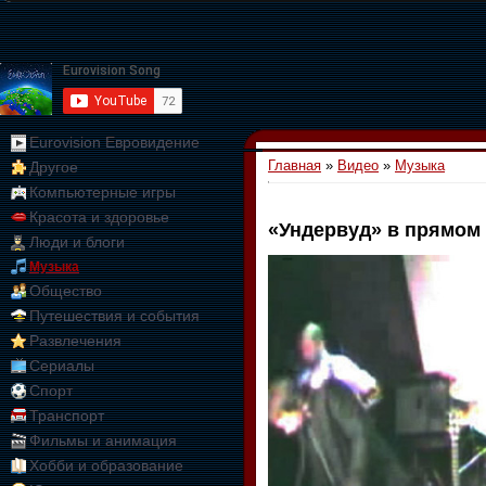
Eurovision Евровидение
Главная
»
Видео
»
Музыка
Другое
Компьютерные игры
Красота и здоровье
«Ундервуд» в прямом
Люди и блоги
01:09:10
Музыка
Общество
Путешествия и события
Развлечения
Сериалы
Спорт
Транспорт
Фильмы и анимация
Хобби и образование