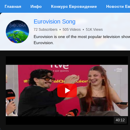
Главная
Инфо
Конкурс Евровидение
Новости Е
Eurovision Song
72 Subscribers
•
505 Videos
•
51K Views
Eurovision is one of the most popular television sho
Eurovision.
40:12