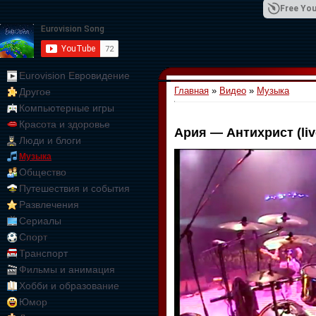
Free You
Eurovision Евровидение
Главная
»
Видео
»
Музыка
Другое
01:09:10
Компьютерные игры
Красота и здоровье
Ария — Антихрист (liv
Люди и блоги
Музыка
Общество
Путешествия и события
Развлечения
Сериалы
Спорт
Транспорт
Фильмы и анимация
Хобби и образование
Юмор