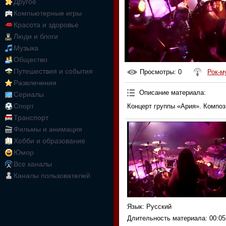
Другое
Компьютерные игры
Красота и здоровье
Люди и блоги
Музыка
Общество
Путешествия и события
Просмотры
: 0
Рок-м
Развлечения
Описание материала
:
Сериалы
Спорт
Концерт группы «Ария». Композ
Транспорт
Фильмы и анимация
Хобби и образование
Юмор
Все каналы
Каналы пользователей
Язык
: Русский
Длительность материала
: 00:05