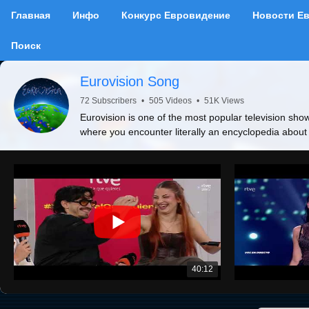
Главная
Инфо
Конкурс Евровидение
Новости Е
Поиск
Eurovision Song
72 Subscribers
•
505 Videos
•
51K Views
Eurovision is one of the most popular television show
where you encounter literally an encyclopedia about
40:12