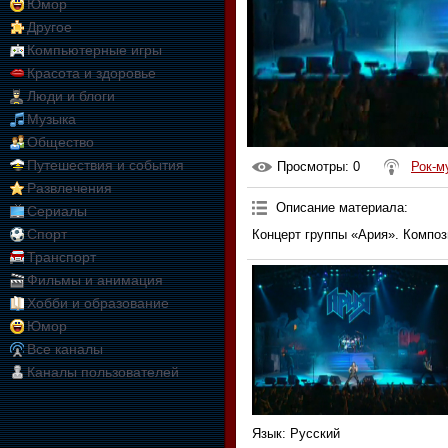
Юмор
Другое
Компьютерные игры
Красота и здоровье
Люди и блоги
Музыка
Общество
Путешествия и события
Просмотры
: 0
Рок-м
Развлечения
Описание материала
:
Сериалы
Спорт
Концерт группы «Ария». Композ
Транспорт
Фильмы и анимация
Хобби и образование
Юмор
Все каналы
Каналы пользователей
Язык
: Русский