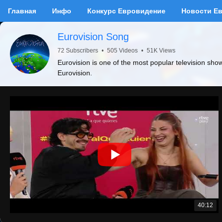
Главная
Инфо
Конкурс Евровидение
Новости Е
Eurovision Song
72 Subscribers
•
505 Videos
•
51K Views
Eurovision is one of the most popular television sho
Eurovision.
40:12