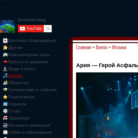
Eurovision Евровидение
Главная
»
Видео
»
Музыка
Другое
Компьютерные игры
Красота и здоровье
Ария — Герой Асфальта
Люди и блоги
01:09:10
Музыка
Общество
Путешествия и события
Развлечения
Сериалы
Спорт
Транспорт
Фильмы и анимация
Хобби и образование