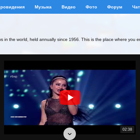
вровидения
Музыка
Видео
Фото
Форум
Чат
ws in the world, held annually since 1956. This is the place where you e
02:38