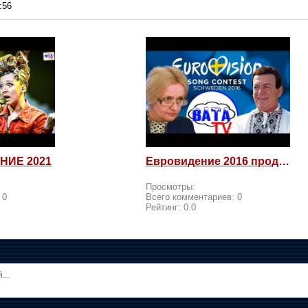
:56
НИЕ 2021
Евровидение 2016 продолжается! Россия возмущается и посылает
Просмотры:
:
0
Всего комментариев:
0
Рейтинг:
0.0