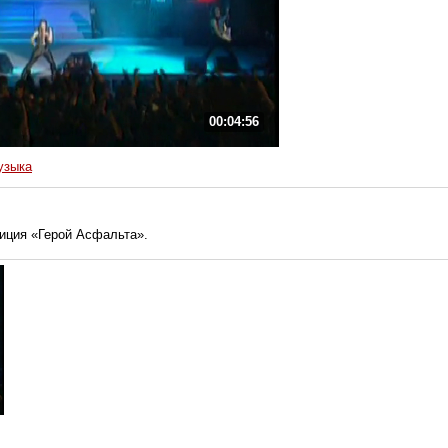
00:04:56
узыка
иция «Герой Асфальта».