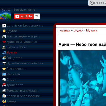
Free You
Eurovision Евровидение
Главная
»
Видео
»
Музыка
Другое
01:09:10
Компьютерные игры
Красота и здоровье
Ария — Небо тебя найд
Люди и блоги
Музыка
Общество
Путешествия и события
Развлечения
Сериалы
Спорт
Транспорт
Фильмы и анимация
Хобби и образование
Юмор