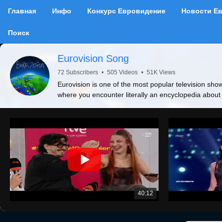
Главная
Инфо
Конкурс Евровидение
Новости Е
Поиск
Eurovision Song
72 Subscribers
•
505 Videos
•
51K Views
Eurovision is one of the most popular television show
where you encounter literally an encyclopedia about
40:12