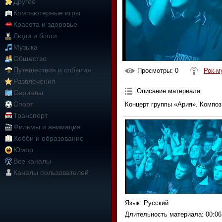
Другое
Компьютерные игры
Красота и здоровье
Люди и блоги
Музыка
Общество
Путешествия и события
Просмотры
: 0
Рок-м
Развлечения
Описание материала
:
Сериалы
Спорт
Концерт группы «Ария». Композ
Транспорт
Фильмы и анимация
Хобби и образование
Юмор
Все каналы
Каналы пользователей
Язык
: Русский
Длительность материала
: 00:06