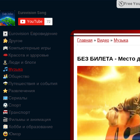
Free You
Eurovision Евровидение
Главная
»
Видео
»
Музыка
Другое
01:09:10
Компьютерные игры
Красота и здоровье
БЕЗ БИЛЕТА - Место д
Люди и блоги
Музыка
Общество
Путешествия и события
Развлечения
Сериалы
Спорт
Транспорт
Фильмы и анимация
Хобби и образование
Юмор