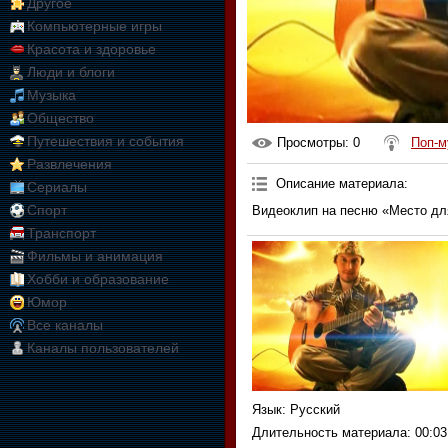
Другое
Компьютерные игры
Красота и здоровье
Люди и блоги
Музыка
Общество
Путешествия и события
Просмотры
: 0
Поп-м
Развлечения
Описание материала
:
Сериалы
Спорт
Видеоклип на песню «Место дл
Транспорт
Фильмы и анимация
Хобби и образование
Юмор
Все каналы
Каналы пользователей
Язык
: Русский
Длительность материала
: 00:03