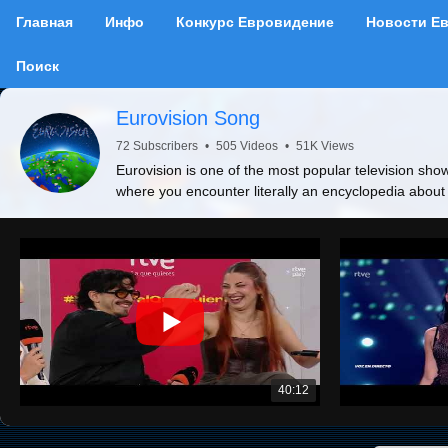
Главная
Инфо
Конкурс Евровидение
Новости Е
Поиск
Eurovision Song
72 Subscribers
•
505 Videos
•
51K Views
Eurovision is one of the most popular television show
where you encounter literally an encyclopedia about
40:12