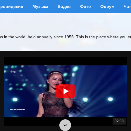
вровидения
Музыка
Видео
Фото
Форум
Чат
ws in the world, held annually since 1956. This is the place where you e
02:38