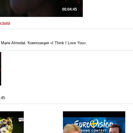
00:04:45
узыка
arie Almedal. Композиция «I Think I Love You».
:45