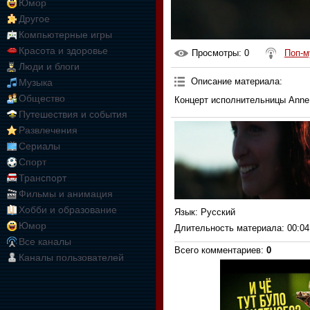
Юмор
Другое
Компьютерные игры
Красота и здоровье
Просмотры
: 0
Поп-м
Люди и блоги
Описание материала
:
Музыка
Общество
Концерт исполнительницы Anne M
Путешествия и события
Развлечения
Сериалы
Спорт
Транспорт
Фильмы и анимация
Хобби и образование
Язык
: Русский
Юмор
Длительность материала
: 00:04
Все каналы
Всего комментариев
:
0
Каналы пользователей