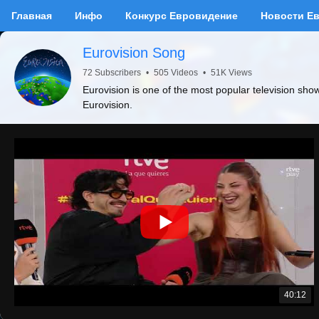
Главная
Инфо
Конкурс Евровидение
Новости Е
Eurovision Song
72 Subscribers
•
505 Videos
•
51K Views
Eurovision is one of the most popular television sho
Eurovision.
40:12