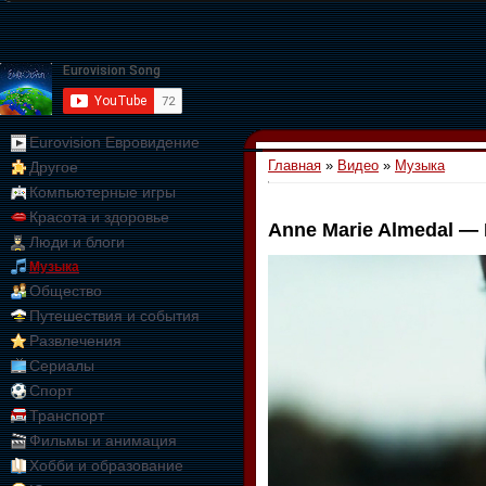
Eurovision Евровидение
Главная
»
Видео
»
Музыка
Другое
Компьютерные игры
Красота и здоровье
Anne Marie Almedal — I
Люди и блоги
01:09:10
Музыка
Общество
Путешествия и события
Развлечения
Сериалы
Спорт
Транспорт
Фильмы и анимация
Хобби и образование