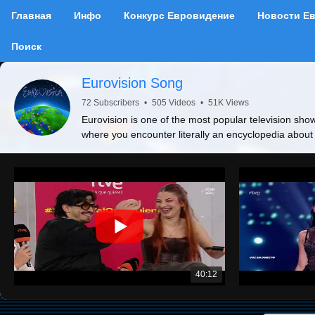
Главная
Инфо
Конкурс Евровидение
Новости Е
Поиск
Eurovision Song
72 Subscribers
•
505 Videos
•
51K Views
Eurovision is one of the most popular television show
where you encounter literally an encyclopedia about
40:12