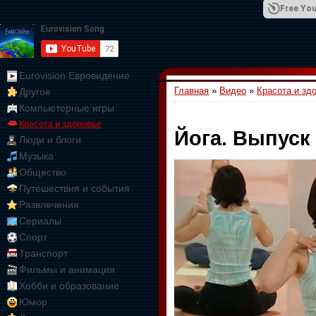
Free You
Eurovision Евровидение
Главная
»
Видео
»
Красота и зд
Другое
01:09:10
Компьютерные игры
Красота и здоровье
Йога. Выпуск
Люди и блоги
Музыка
Общество
Путешествия и события
Развлечения
Сериалы
Спорт
Транспорт
Фильмы и анимация
Хобби и образование
Юмор