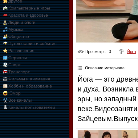
Другое
Компьютерные игры
Красота и здоровье
Люди и блоги
Музыка
Общество
Путешествия и события
Развлечения
Просмотры
: 0
Йога
Сериалы
Спорт
Описание материала
:
Транспорт
Йога — это древн
Фильмы и анимация
Хобби и образование
и духа. Возникла
Юмор
эры, но западный
Все каналы
Каналы пользователей
веке.Видеозаняти
Зайцевым.Выпуск