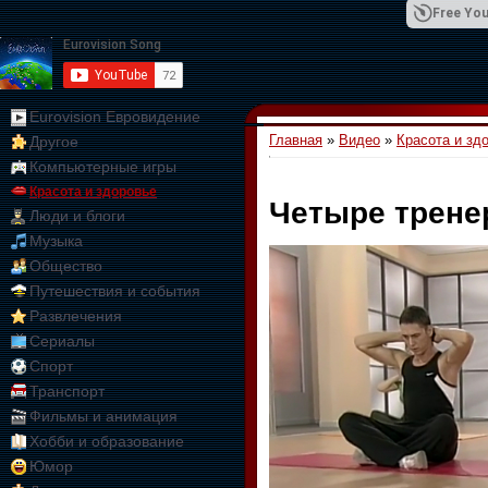
Free You
Eurovision Евровидение
Главная
»
Видео
»
Красота и зд
Другое
01:09:10
Компьютерные игры
Красота и здоровье
Четыре трене
Люди и блоги
Музыка
Общество
Путешествия и события
Развлечения
Сериалы
Спорт
Транспорт
Фильмы и анимация
Хобби и образование
Юмор