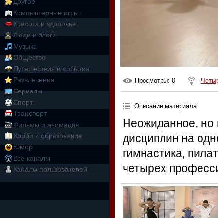
Другое
Компьютерные игры
Красота и здоровье
Люди и блоги
Музыка
Общество
Путешествия и события
Развлечения
Просмотры
: 0
Четыр
Сериалы
Спорт
Описание материала
:
Транспорт
Неожиданное, но
Фильмы и анимация
Хобби и образование
дисциплин на одн
Юмор
гимнастика, пилат
Все каналы
четырех професси
Каналы пользователей