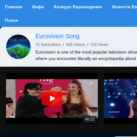
Главная
Инфо
Конкурс Евровидение
Новости Е
Поиск
Eurovision Song
72 Subscribers
•
505 Videos
•
51K Views
Eurovision is one of the most popular television show
where you encounter literally an encyclopedia about
40:12