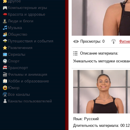
Другое
Компьютерные игры
Красота и здоровье
Люди и блоги
Музыка
Общество
Путешествия и события
Просмотры
: 0
Фитне
Развлечения
Описание материала
:
Сериалы
Спорт
Уникальность методики основан
Транспорт
Фильмы и анимация
Хобби и образование
Юмор
Все каналы
Каналы пользователей
Язык
: Русский
Длительность материала
: 00:12