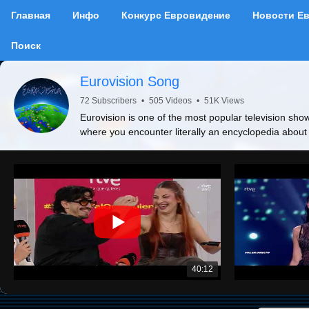
Главная
Инфо
Конкурс Евровидение
Новости Е
Поиск
Eurovision Song
72 Subscribers
•
505 Videos
•
51K Views
Eurovision is one of the most popular television show
where you encounter literally an encyclopedia about
40:12