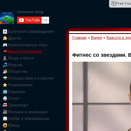
Free You
Eurovision Евровидение
Главная
»
Видео
»
Красота и зд
Другое
01:09:10
Компьютерные игры
Красота и здоровье
Фитнес со звездами. 
Люди и блоги
Музыка
Общество
Путешествия и события
Развлечения
Сериалы
Спорт
Транспорт
Фильмы и анимация
Хобби и образование
Юмор