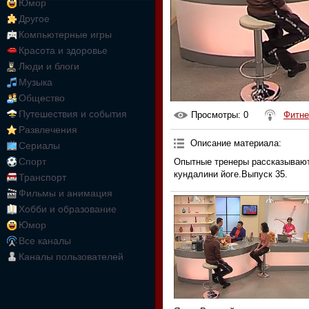
Юмор
Другое
Компьютерные игры
Красота и здоровье
Люди и блоги
Музыка
Общество
Путешествия и события
Просмотры
: 0
Фитне
Развлечения
Описание материала
:
Сериалы
Спорт
Опытные тренеры рассказывают
кундалини йоге.Выпуск 35.
Транспорт
Фильмы и анимация
Хобби и образование
Юмор
Все каналы
Каналы пользователей