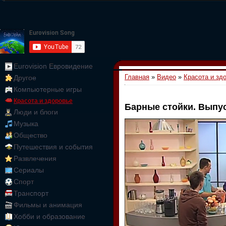
Eurovision Евровидение
Главная
»
Видео
»
Красота и зд
Другое
Компьютерные игры
Красота и здоровье
Барные стойки. Выпус
Люди и блоги
01:09:10
Музыка
Общество
Путешествия и события
Развлечения
Сериалы
Спорт
Транспорт
Фильмы и анимация
Хобби и образование