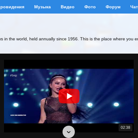
вровидения
Музыка
Видео
Фото
Форум
Чат
ws in the world, held annually since 1956. This is the place where you e
02:38