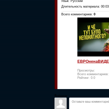
Язык
: Русский
Длительность материала
: 00:03
Всего комментариев
:
0
ЕВРОненаВИДЕ
Просмотры:
Всего комментариев
Рейтинг:
0.0
Войдите: