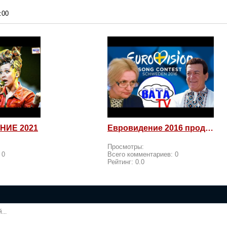
:00
НИЕ 2021
Евровидение 2016 продолжается! Россия возмущается и посылает
Просмотры:
:
0
Всего комментариев:
0
Рейтинг:
0.0