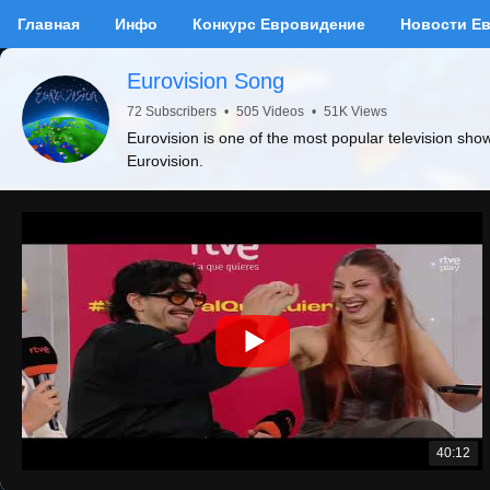
Главная
Инфо
Конкурс Евровидение
Новости Е
Eurovision Song
72 Subscribers
•
505 Videos
•
51K Views
Eurovision is one of the most popular television sho
Eurovision.
40:12