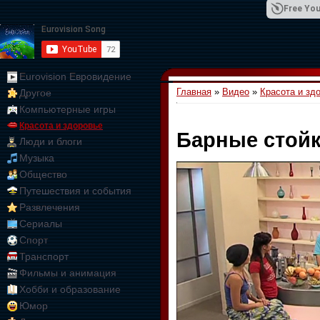
Free You
Eurovision Евровидение
Главная
»
Видео
»
Красота и зд
Другое
01:09:10
Компьютерные игры
Красота и здоровье
Барные стойк
Люди и блоги
Музыка
Общество
Путешествия и события
Развлечения
Сериалы
Спорт
Транспорт
Фильмы и анимация
Хобби и образование
Юмор