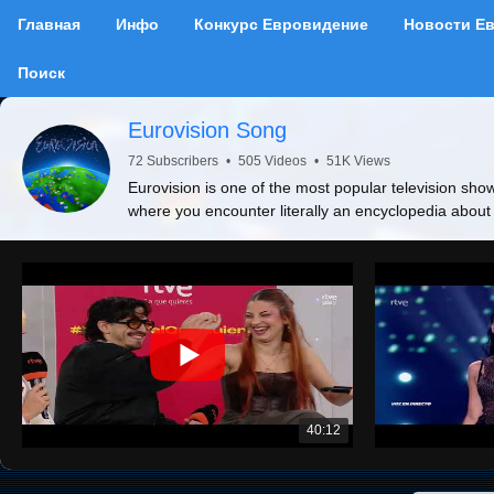
Главная
Инфо
Конкурс Евровидение
Новости Е
Поиск
Eurovision Song
72 Subscribers
•
505 Videos
•
51K Views
Eurovision is one of the most popular television show
where you encounter literally an encyclopedia about
40:12