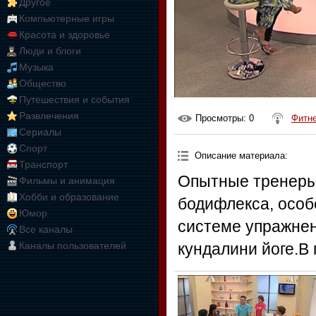
Другое
Компьютерные игры
Красота и здоровье
Люди и блоги
Музыка
Общество
Путешествия и события
Развлечения
Просмотры
: 0
Фитн
Сериалы
Спорт
Описание материала
:
Транспорт
Опытные тренеры
Фильмы и анимация
Хобби и образование
бодифлекса, особ
Юмор
системе упражнен
Все каналы
Каналы пользователей
кундалини йоге.В