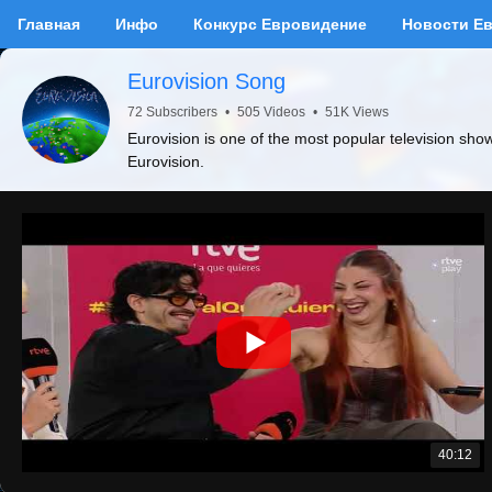
Главная
Инфо
Конкурс Евровидение
Новости Е
Eurovision Song
72 Subscribers
•
505 Videos
•
51K Views
Eurovision is one of the most popular television sho
Eurovision.
40:12