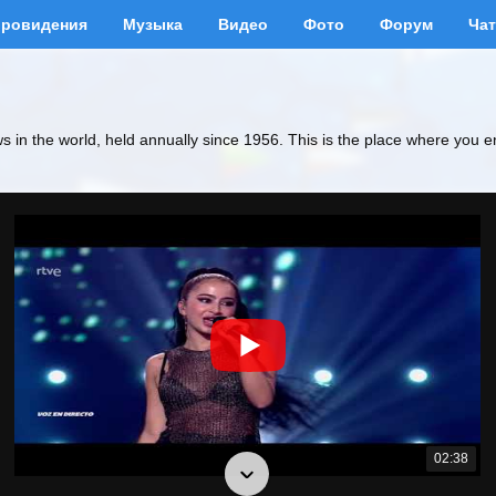
вровидения
Музыка
Видео
Фото
Форум
Чат
ws in the world, held annually since 1956. This is the place where you e
02:38