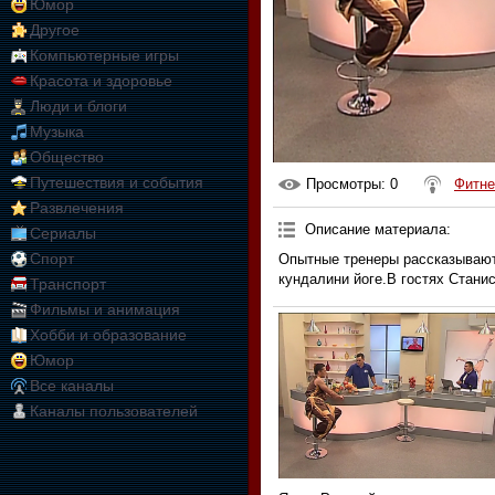
Юмор
Другое
Компьютерные игры
Красота и здоровье
Люди и блоги
Музыка
Общество
Путешествия и события
Просмотры
: 0
Фитне
Развлечения
Описание материала
:
Сериалы
Спорт
Опытные тренеры рассказывают 
кундалини йоге.В гостях Стани
Транспорт
Фильмы и анимация
Хобби и образование
Юмор
Все каналы
Каналы пользователей