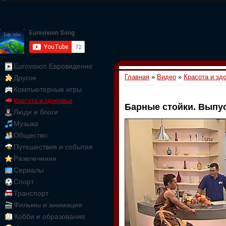
Eurovision Евровидение
Главная
»
Видео
»
Красота и зд
Другое
Компьютерные игры
Красота и здоровье
Барные стойки. Выпус
Люди и блоги
01:09:10
Музыка
Общество
Путешествия и события
Развлечения
Сериалы
Спорт
Транспорт
Фильмы и анимация
Хобби и образование