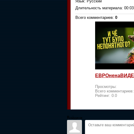
Язык
: Русский
Длительность материала
: 00:03
Всего комментариев
:
0
ЕВРОненаВИДЕ
Просмотры:
Всего комментариев
Рейтинг:
0.0
Войдите: