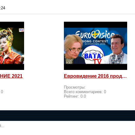
:24
НИЕ 2021
Евровидение 2016 продолжается! Россия возмущается и посылает
Просмотры:
:
0
Всего комментариев:
0
Рейтинг:
0.0