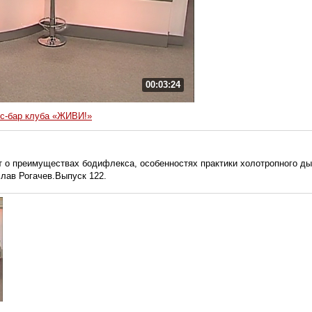
00:03:24
с-бар клуба «ЖИВИ!»
о преимуществах бодифлекса, особенностях практики холотропного дых
слав Рогачев.Выпуск 122.