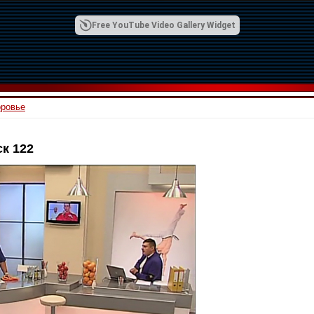
Free YouTube Video Gallery Widget
оровье
к 122
00:42